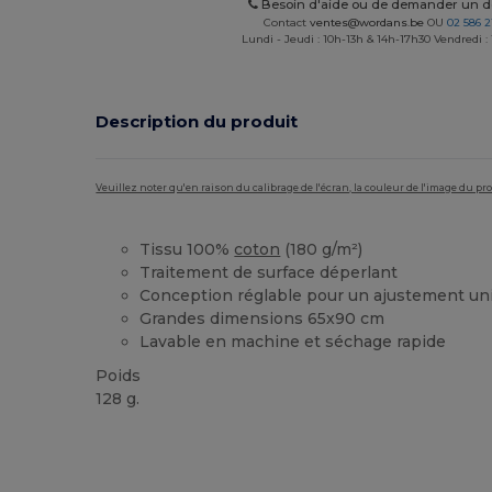
Besoin d'aide ou de demander un de
Contact
ventes@wordans.be
OU
02 586 2
Lundi - Jeudi : 10h-13h & 14h-17h30 Vendredi :
Description du produit
Veuillez noter qu'en raison du calibrage de l'écran, la couleur de l'image du p
Tissu 100%
coton
(180 g/m²)
Traitement de surface déperlant
Conception réglable pour un ajustement un
Grandes dimensions 65x90 cm
Lavable en machine et séchage rapide
Poids
128 g.
Stock élévé
Personnalisé