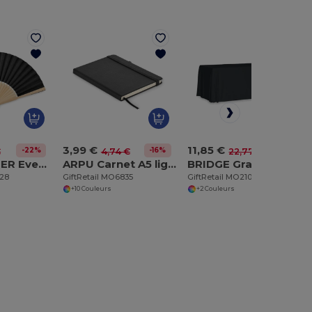
3,99 €
11,85 €
-22%
-16%
-48%
€
4,74 €
22,77 €
FANNY PAPER Eventail en bambou
ARPU Carnet A5 ligné en PU recyclé
BRIDGE Grande nappe 280x210 cm
828
GiftRetail MO6835
GiftRetail MO2103
+10 Couleurs
+2 Couleurs