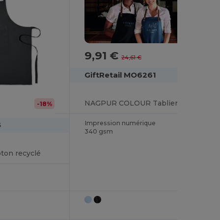
9,91 €
-60%
24,61 €
GiftRetail MO6261
NAGPUR COLOUR Tablier coton orga. 340 gr/m²
-18%
Impression numérique
5
340 gsm
ton recyclé