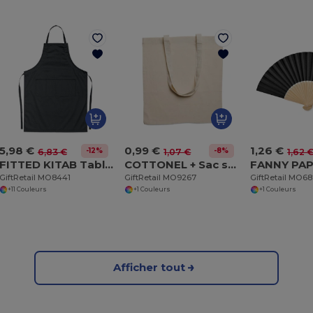
5,98 €
0,99 €
1,26 €
-12%
-8%
6,83 €
1,07 €
1,62 
FITTED KITAB Tablier de cuisine ajustable
COTTONEL + Sac shopping coton 140gr/m²
GiftRetail MO8441
GiftRetail MO9267
GiftRetail MO6
+11 Couleurs
+1 Couleurs
+1 Couleurs
Afficher tout