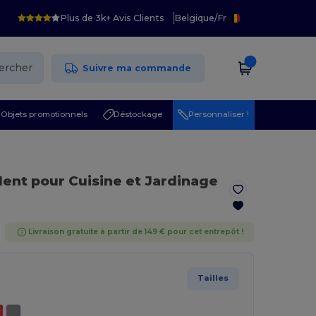
Plus de 3k+ Avis Clients
Belgique
/
Fr
ercher
Suivre ma commande
Objets promotionnels
Déstockage
Personnaliser !
lent pour Cuisine et Jardinage
Livraison gratuite à partir de 149 € pour cet entrepôt !
Tailles