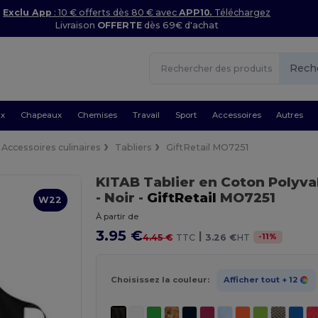
Exclu App
: 10 € offerts dès 80 € avec
APP10.
Téléchargez
Livraison
OFFERTE
dès 69€ d'achat
Rech
ux
Chapeaux
Chemises
Travail
Sport
Accessoires
Autres
Accessoires culinaires
Tabliers
GiftRetail MO7251
KITAB Tablier en Coton Polyva
- Noir
-
GiftRetail
MO7251
W22
À partir de
3.95 €
|
-
11
%
4.45 €
TTC
3.26 €
HT
Choisissez la couleur:
Afficher tout
+ 12