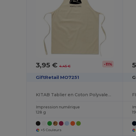
3,95 €
-11%
4,45 €
GiftRetail MO7251
G
KITAB Tablier en Coton Polyvalent pour Cuisine et Jardinage
Impression numérique
I
128 g
1
+5 Couleurs