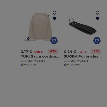
2,17 €
0,24 €
-27%
-42%
2,98 €
0,41 €
YUKI Sac à cordon en coton organique
SUORA Porte-clés en feutre RPET
GiftRetail MO6354
GiftRetail MO6508
+1 Couleurs
+4 Couleurs