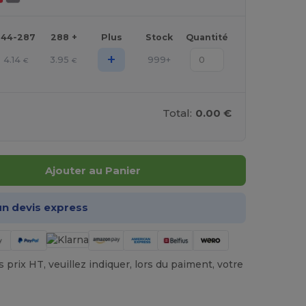
144-287
288 +
Plus
Stock
Quantité
+
4.14
3.95
999+
€
€
Total:
0.00 €
Ajouter au Panier
n devis express
prix HT, veuillez indiquer, lors du paiment, votre