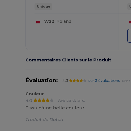
Unique
W22
Poland
Commentaires Clients sur le Produit
Évaluation:
4.3
sur 3 évaluations
18445 
Couleur
4.0
Avis par dylan o.
Tissu d'une belle couleur
Traduit de Dutch