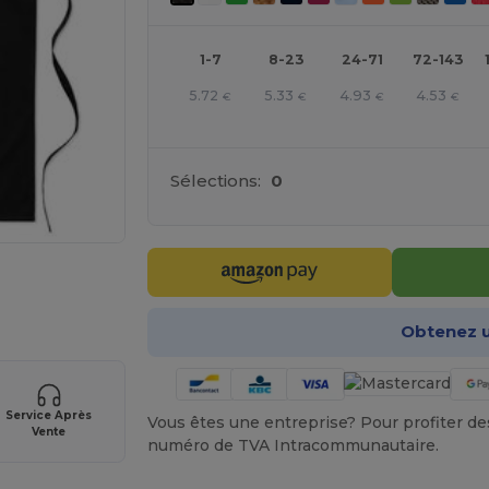
1-7
8-23
24-71
72-143
5.72
5.33
4.93
4.53
€
€
€
€
Sélections:
0
gne ICI !
Obtenez u
Service Après
Vous êtes une entreprise? Pour profiter des 
Vente
numéro de TVA Intracommunautaire.