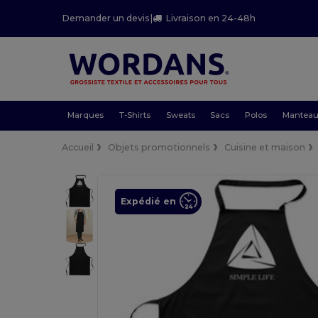
Demander un devis
|
Livraison en 24-48h
Marques
T-Shirts
Sweats
Sacs
Polos
Mantea
Accueil
Objets promotionnels
Cuisine et maison
Expédié en