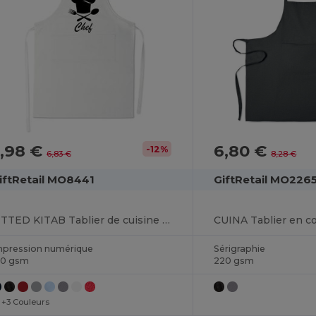
5,98 €
6,80 €
-12%
6,83 €
8,28 €
iftRetail MO8441
GiftRetail MO226
FITTED KITAB Tablier de cuisine ajustable
CUINA Tablier en co
mpression numérique
Sérigraphie
90 gsm
220 gsm
+3 Couleurs