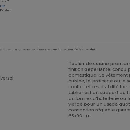
vis ?
1 98
 10h-14h
roduit peut ne pas correspondre exactement à la couleur réelle du produit.
Tablier de cuisine premiu
finition déperlante, conçu 
domestique. Ce vêtement po
iversel
cuisine, le jardinage ou le 
confort et respirabilité lo
tablier est un support de 
uniformes d'hôtellerie ou l
vierge pour un usage quoti
conception réglable garant
65x90 cm.