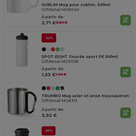
SUBLIM Mug pour sublim. 300ml
GiftRetail MO8040
À partir de:
2,71 €
3,80 €
-22%
SPOT EIGHT Gourde sport PE 500ml
GiftRetail MO9538
À partir de:
1,53 €
1,96 €
TRUMBO Mug acier et anse mousqueton
GiftRetail MO8313
À partir de:
3,92 €
-55%