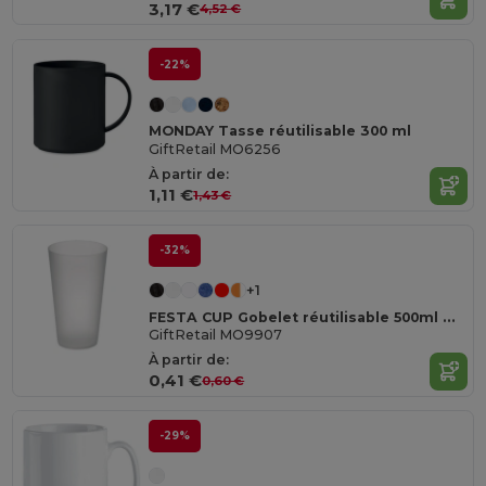
3,17 €
4,52 €
-22%
MONDAY Tasse réutilisable 300 ml
GiftRetail MO6256
À partir de:
1,11 €
1,43 €
-32%
+1
FESTA CUP Gobelet réutilisable 500ml MO9907-
GiftRetail MO9907
À partir de:
0,41 €
0,60 €
-29%