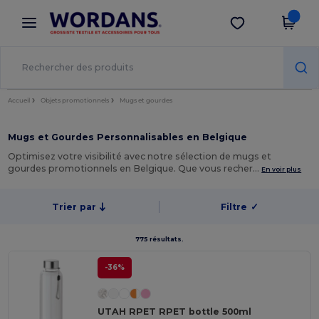
×
Appli Wordans
Obtenir l'appli
Meilleurs prix sur l’app !
Accueil
Objets promotionnels
Mugs et gourdes
Mugs et Gourdes Personnalisables en Belgique
Optimisez votre visibilité avec notre sélection de mugs et
gourdes promotionnels en Belgique. Que vous recher…
En voir plus
Trier par
Filtre
✓
775 résultats.
-36%
UTAH RPET RPET bottle 500ml