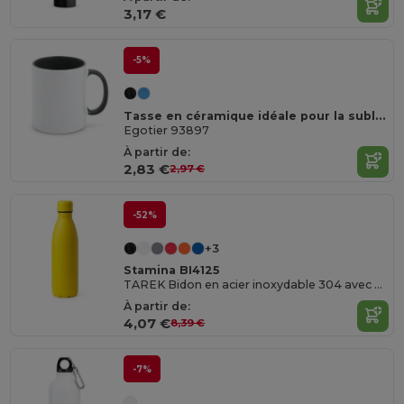
3,17 €
-5%
Tasse en céramique idéale pour la sublimation
Egotier 93897
À partir de:
2,83 €
2,97 €
-52%
+3
Stamina BI4125
TAREK Bidon en acier inoxydable 304 avec une finition mate
À partir de:
4,07 €
8,39 €
-7%