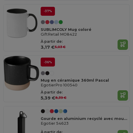
-37%
SUBLIMCOLY Mug coloré
GiftRetail MO8422
À partir de:
3,17 €
5,03 €
-36%
Mug en céramique 360ml Pascal
EgotierPro 100540
À partir de:
5,39 €
8,39 €
Gourde en aluminium recyclé avec mousqueton 530 ml
Egotier 54623
À partir de: