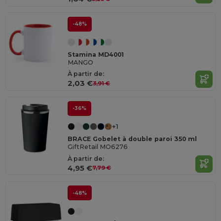
-48%
Stamina MD4001
MANGO
À partir de:
2,03 €
3,91 €
-36%
+1
BRACE Gobelet à double paroi 350 ml
GiftRetail MO6276
À partir de:
4,95 €
7,79 €
-48%