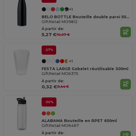
+1
BELO BOTTLE Bouteille double paroi 500ml
GiftRetail MO9812
À partir de:
5,27 €
10,07 €
-27%
+1
FESTA LARGE Gobelet réutilisable 300ml
GiftRetail MO6375
À partir de:
0,32 €
0,44 €
-30%
ALABAMA Bouteille en RPET 650ml
GiftRetail MO6467
À partir de: