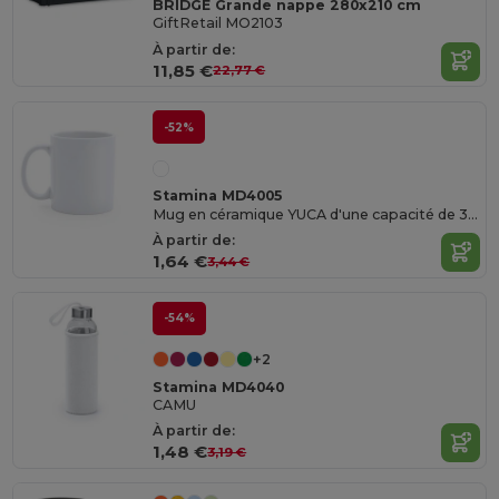
BRIDGE Grande nappe 280x210 cm
GiftRetail MO2103
À partir de:
11,85 €
22,77 €
-52%
Stamina MD4005
Mug en céramique YUCA d'une capacité de 370 ml
À partir de:
1,64 €
3,44 €
-54%
+2
Stamina MD4040
CAMU
À partir de:
1,48 €
3,19 €