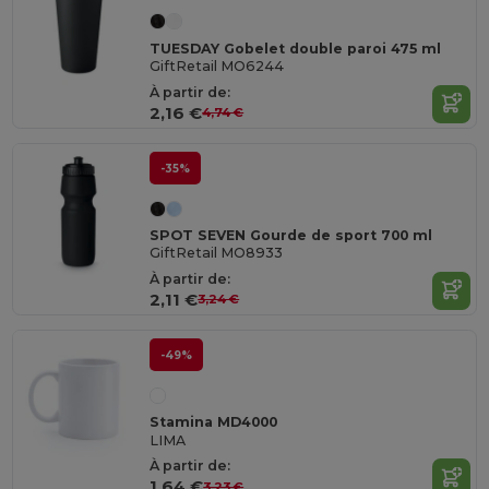
TUESDAY Gobelet double paroi 475 ml
GiftRetail MO6244
À partir de:
2,16 €
4,74 €
-35%
SPOT SEVEN Gourde de sport 700 ml
GiftRetail MO8933
À partir de:
2,11 €
3,24 €
-49%
Stamina MD4000
LIMA
À partir de:
1,64 €
3,23 €