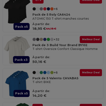
-57%
Meilleur Deal
+6
Pack de 5 Roly CA6424
ATOMIC 150 T-shirt manches courtes
À partir de:
Pack x5
18,95 €
44,18 €
+32
Meilleur Deal
Pack de 3 Build Your Brand BY102
T-shirt Oversize Confort Classique Homme
À partir de:
Pack x3
50,16 €
+6
Meilleur Deal
Pack de 5 Valento CAVABAS
T-shirt BIKE
À partir de:
Pack x5
14,20 €