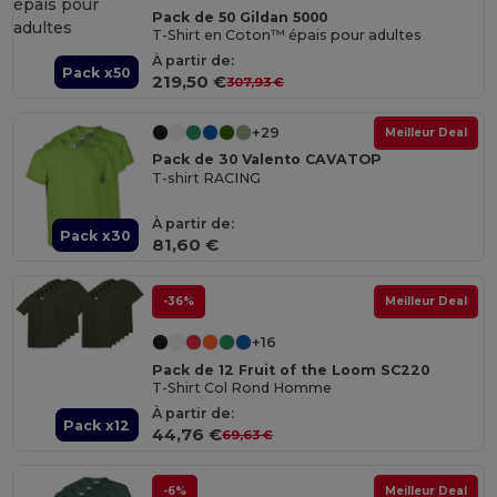
Pack de 50 Gildan 5000
T-Shirt en Coton™ épais pour adultes
À partir de:
Pack x50
219,50 €
307,93 €
+29
Meilleur Deal
Pack de 30 Valento CAVATOP
T-shirt RACING
À partir de:
Pack x30
81,60 €
-36%
Meilleur Deal
+16
Pack de 12 Fruit of the Loom SC220
T-Shirt Col Rond Homme
À partir de:
Pack x12
44,76 €
69,63 €
-6%
Meilleur Deal