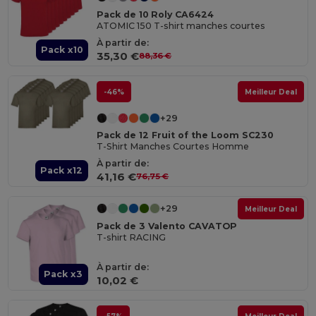
Pack de 10 Roly CA6424
ATOMIC 150 T-shirt manches courtes
À partir de:
Pack x10
35,30 €
88,36 €
-46%
Meilleur Deal
+29
Pack de 12 Fruit of the Loom SC230
T-Shirt Manches Courtes Homme
À partir de:
Pack x12
41,16 €
76,75 €
+29
Meilleur Deal
Pack de 3 Valento CAVATOP
T-shirt RACING
À partir de:
Pack x3
10,02 €