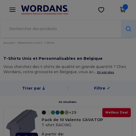
×
Appli Wordans
Obtenir l'appli
Meilleurs prix sur l’app !
Accueil
Vêtements | Unis
T-Shirts
T-Shirts Unis et Personnalisables en Belgique
Vous cherchez des t-shirts de qualité en grande quantité ? Chez
Wordans, votre grossiste en Belgique, vous ac…
En voir plus
Trier par
Filtre
✓
42 résultats.
+29
Meilleur Deal
Pack de 10 Valento CAVATOP
T-shirt RACING
À partir de: