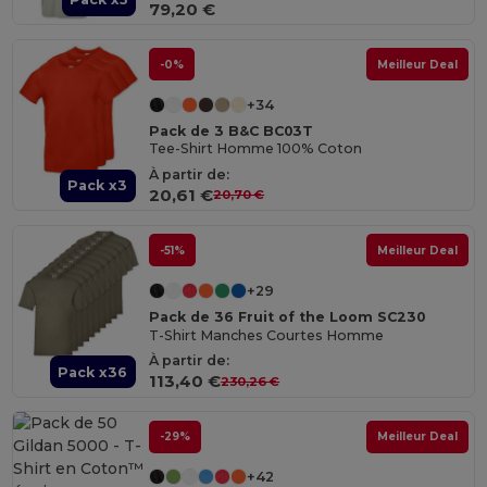
79,20 €
-0%
Meilleur Deal
+34
Pack de 3 B&C BC03T
Tee-Shirt Homme 100% Coton
À partir de:
Pack x3
20,61 €
20,70 €
-51%
Meilleur Deal
+29
Pack de 36 Fruit of the Loom SC230
T-Shirt Manches Courtes Homme
À partir de:
Pack x36
113,40 €
230,26 €
-29%
Meilleur Deal
+42