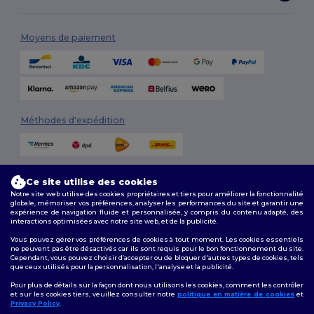
Moyens de paiement
Méthodes d'expédition
Ce site utilise des cookies
Notre site web utilise des cookies propriétaires et tiers pour améliorer la fonctionnalité
globale, mémoriser vos préférences, analyser les performances du site et garantir une
expérience de navigation fluide et personnalisée, y compris du contenu adapté, des
interactions optimisées avec notre site web, et de la publicité.
Suivez-nous
Vous pouvez gérer vos préférences de cookies à tout moment. Les cookies essentiels
ne peuvent pas être désactivés car ils sont requis pour le bon fonctionnement du site.
Cependant, vous pouvez choisir d’accepter ou de bloquer d'autres types de cookies, tels
que ceux utilisés pour la personnalisation, l'analyse et la publicité.
2026. Tous droits réservés
Pour plus de détails sur la façon dont nous utilisons les cookies, comment les contrôler
Conditions Générales
|
Politique de personnalisation
|
Politique de
et sur les cookies tiers, veuillez consulter notre
politique en matière de cookies
et
Confidentialité
|
Politique de Cookies
|
Plan du Site
Privacy Policy
.
👋
Bonjour