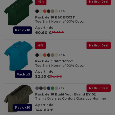
-12%
Meilleur Deal
+34
Pack de 10 B&C BC03T
Tee-Shirt Homme 100% Coton
À partir de:
Pack x10
60,60 €
68,99 €
-6%
Meilleur Deal
+34
Pack de 5 B&C BC03T
Tee-Shirt Homme 100% Coton
À partir de:
Pack x5
32,55 €
34,49 €
+32
Meilleur Deal
Pack de 10 Build Your Brand BY102
T-shirt Oversize Confort Classique Homme
À partir de:
Pack x10
144,60 €