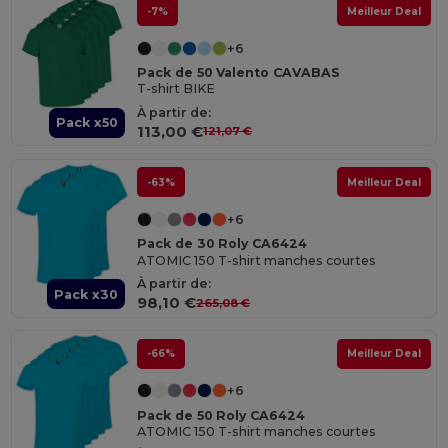
-7%
Meilleur Deal
+6
Pack de 50 Valento CAVABAS
T-shirt BIKE
À partir de:
Pack x50
113,00 €
121,07 €
-63%
Meilleur Deal
+6
Pack de 30 Roly CA6424
ATOMIC 150 T-shirt manches courtes
À partir de:
Pack x30
98,10 €
265,08 €
-66%
Meilleur Deal
+6
Pack de 50 Roly CA6424
ATOMIC 150 T-shirt manches courtes