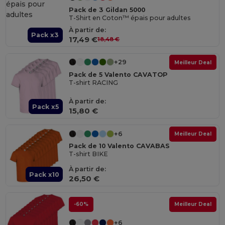
Pack de 3 Gildan 5000
T-Shirt en Coton™ épais pour adultes
À partir de:
Pack x3
17,49 €
18,48 €
+29
Meilleur Deal
Pack de 5 Valento CAVATOP
T-shirt RACING
À partir de:
Pack x5
15,80 €
+6
Meilleur Deal
Pack de 10 Valento CAVABAS
T-shirt BIKE
À partir de:
Pack x10
26,50 €
-60%
Meilleur Deal
+6