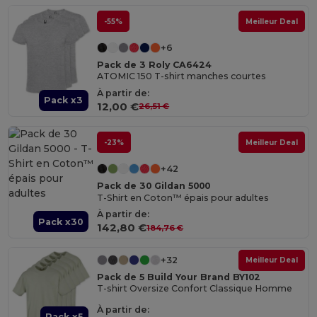
-55%
Meilleur Deal
+6
Pack de 3 Roly CA6424
ATOMIC 150 T-shirt manches courtes
À partir de:
Pack x3
12,00 €
26,51 €
-23%
Meilleur Deal
+42
Pack de 30 Gildan 5000
T-Shirt en Coton™ épais pour adultes
À partir de:
Pack x30
142,80 €
184,76 €
+32
Meilleur Deal
Pack de 5 Build Your Brand BY102
T-shirt Oversize Confort Classique Homme
À partir de:
Pack x5