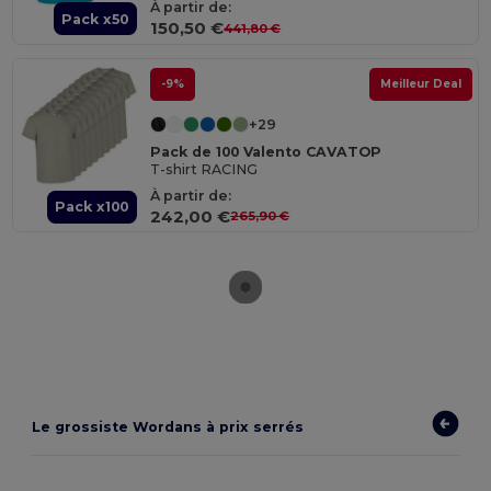
À partir de:
Pack x50
150,50 €
441,80 €
-9%
Meilleur Deal
+29
Pack de 100 Valento CAVATOP
T-shirt RACING
À partir de:
Pack x100
242,00 €
265,90 €
Le grossiste Wordans à prix serrés