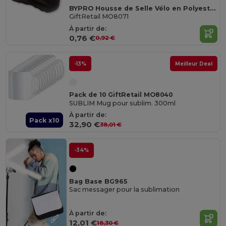
BYPRO Housse de Selle Vélo en Polyester Imprimé
GiftRetail MO8071
À partir de:
0,76 €
0,92 €
-13%
Meilleur Deal
Pack de 10 GiftRetail MO8040
SUBLIM Mug pour sublim. 300ml
À partir de:
Pack x10
32,90 €
38,01 €
-34%
Bag Base BG965
Sac messager pour la sublimation
À partir de:
12,01 €
18,30 €