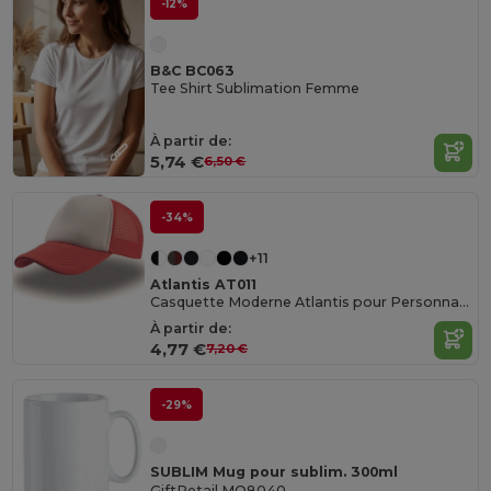
-12%
B&C BC063
Tee Shirt Sublimation Femme
À partir de:
5,74 €
6,50 €
-34%
+11
Atlantis AT011
Casquette Moderne Atlantis pour Personnalisation
À partir de:
4,77 €
7,20 €
-29%
SUBLIM Mug pour sublim. 300ml
GiftRetail MO8040