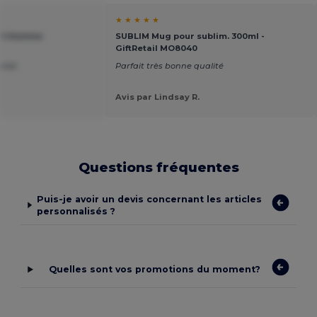
★ ★ ★ ★ ★
irt Homme
SUBLIM Mug pour sublim. 300ml -
GiftRetail MO8040
apide
Parfait très bonne qualité
Avis par Lindsay R.
Questions fréquentes
Puis-je avoir un devis concernant les articles
personnalisés ?
Quelles sont vos promotions du moment?