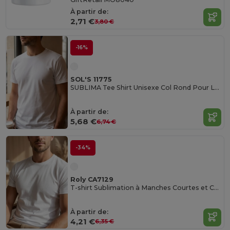
À partir de:
2,71 €
3,80 €
-16%
SOL'S 11775
SUBLIMA Tee Shirt Unisexe Col Rond Pour La Sublimation
À partir de:
5,68 €
6,74 €
-34%
Roly CA7129
T-shirt Sublimation à Manches Courtes et Col Côtelé
À partir de:
4,21 €
6,35 €