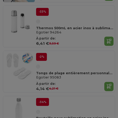
-33%
Thermos 500mL en acier inox à sublimation
Egotier 94264
À partir de:
6,41 €
9,59 €
-2%
Tongs de plage entièrement personnalisables via sublimation
Egotier 95083
À partir de:
4,14 €
4,21 €
-34%