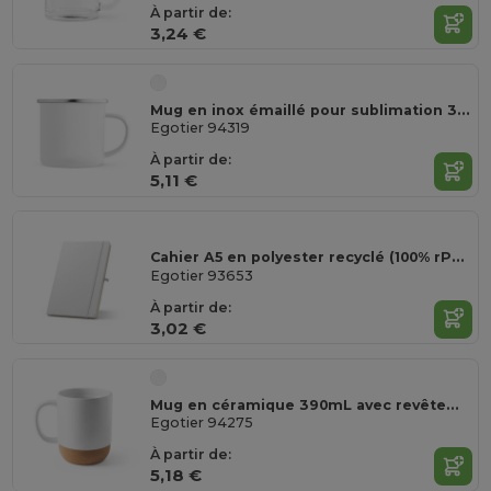
À partir de:
3,24 €
Mug en inox émaillé pour sublimation 350 mL
Egotier 94319
À partir de:
5,11 €
Cahier A5 en polyester recyclé (100% rPET) 300D, idéal pour la personnalisation par sublimation
Egotier 93653
À partir de:
3,02 €
Mug en céramique 390mL avec revêtement pour sublimation
Egotier 94275
À partir de:
5,18 €