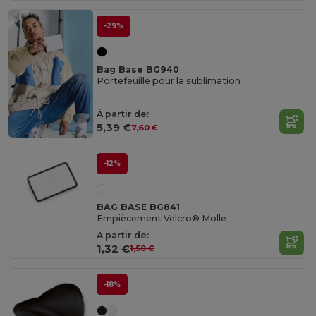
-29%
Bag Base BG940
Portefeuille pour la sublimation
À partir de:
5,39 €
7,60 €
-12%
BAG BASE BG841
Empiècement Velcro® Molle
À partir de:
1,32 €
1,50 €
-18%