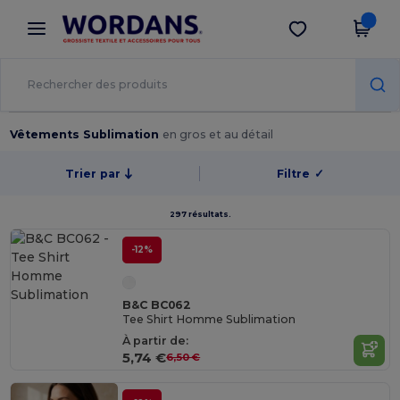
×
Appli Wordans
Obtenir l'appli
Meilleurs prix sur l’app !
Vêtements Sublimation
en gros et au détail
Trier par
Filtre
✓
297 résultats.
-12%
B&C BC062
Tee Shirt Homme Sublimation
À partir de:
5,74 €
6,50 €