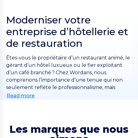
Moderniser votre
entreprise d’hôtellerie et
de restauration
Êtes-vous le propriétaire d’un restaurant animé, le
gérant d’un hôtel luxueux ou le fier exploitant
d’un café branché ? Chez Wordans, nous
comprenons l’importance d’une tenue qui non
seulement reflète le professionnalisme, mais
renforce également l’identité de votre marque.
Read more
C’est pourquoi nous proposons une sélection
polyvalente de vêtements d’accueil personnalisés,
notamment des polos élégants, des chemises
élégantes et des tenues de chef pratiques, tous
Les marques que nous
soigneusement conçus pour que votre personnel