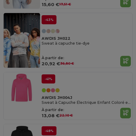
15,60 €
17,51 €
-43%
AWDIS JH022
Sweat à capuche tie-dye
À partir de:
20,92 €
36,80 €
-41%
AWDIS JH004J
Sweat à Capuche Électrique Enfant Coloré et Confortable
À partir de:
13,08 €
22,10 €
-48%