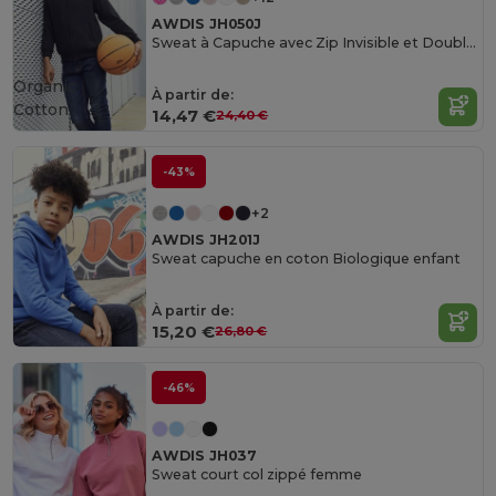
AWDIS JH050J
Sweat à Capuche avec Zip Invisible et Doublure
Organic
À partir de:
Cotton
14,47 €
24,40 €
-43%
+2
AWDIS JH201J
Sweat capuche en coton Biologique enfant
À partir de:
15,20 €
26,80 €
-46%
AWDIS JH037
Sweat court col zippé femme