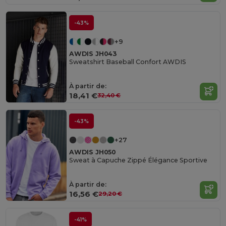
-43%
+9
AWDIS JH043
Sweatshirt Baseball Confort AWDIS
À partir de:
18,41 €
32,40 €
-43%
+27
AWDIS JH050
Sweat à Capuche Zippé Élégance Sportive
À partir de:
16,56 €
29,20 €
-41%