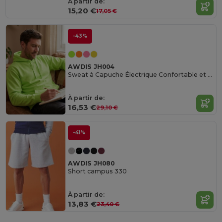
À partir de:
15,20 €
17,05 €
-43%
AWDIS JH004
Sweat à Capuche Électrique Confortable et Coloré
À partir de:
16,53 €
29,10 €
-41%
AWDIS JH080
Short campus 330
À partir de:
13,83 €
23,40 €