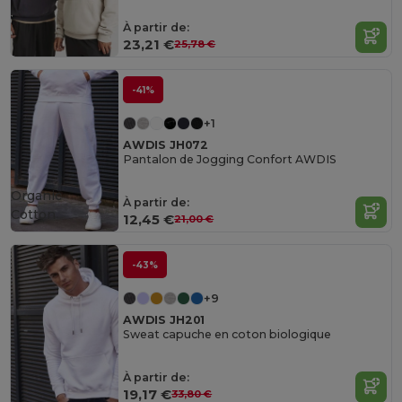
À partir de:
23,21 €
25,78 €
-41%
+1
AWDIS JH072
Pantalon de Jogging Confort AWDIS
Organic
À partir de:
Cotton
12,45 €
21,00 €
-43%
+9
AWDIS JH201
Sweat capuche en coton biologique
À partir de:
19,17 €
33,80 €