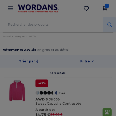
×
Appli Wordans
Obtenir l'appli
Meilleurs prix sur l’app !
Accueil
Marques
AWDis
Vêtements AWDis
en gros et au détail
Trier par
Filtre
✓
40 résultats.
-43%
+33
AWDIS JH003
Sweat Capuche Contrastée
À partir de:
14,75 €
26,00 €