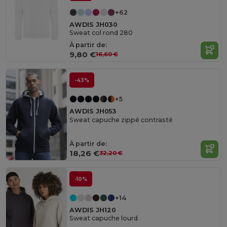
+62
AWDIS JH030
Sweat col rond 280
À partir de:
9,80 €
16,60 €
-43%
+5
AWDIS JH053
Sweat capuche zippé contrasté
À partir de:
18,26 €
32,20 €
-10%
+14
AWDIS JH120
Sweat capuche lourd