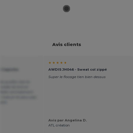
Avis clients
★ ★ ★ ★ ★
t Capuche
AWDIS JH046 - Sweat col zippé
Super le flocage tien bien dessus
e qualité c'est la
 solide de bonne
 Taille normalement.
t mais je ne peux pas
siste.
Avis par Angelina D.
ATL création