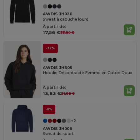
AWDIS JH020
Sweat à capuche lourd
À partir de:
17,56 €
33,80 €
-37%
AWDIS JH305
Hoodie Décontracté Femme en Coton Doux
À partir de:
13,83 €
21,98 €
-11%
+2
AWDIS JH006
Sweat de sport