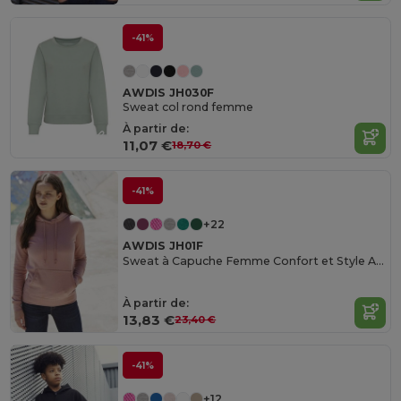
-41%
AWDIS JH030F
Sweat col rond femme
À partir de:
11,07 €
18,70 €
-41%
+22
AWDIS JH01F
Sweat à Capuche Femme Confort et Style AWDIS
À partir de:
13,83 €
23,40 €
-41%
+12