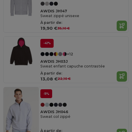
AWDIS JH147
Sweat zippé unisexe
À partir de:
19,90 €
35,10 €
-41%
+12
AWDIS JH03J
Sweat enfant capuche contrastée
À partir de:
13,08 €
22,10 €
-11%
AWDIS JH046
Sweat col zippé
À partir de: