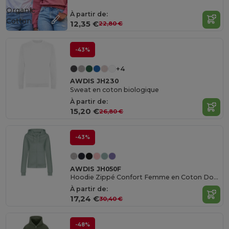
Organic
À partir de:
Cotton
12,35 €
22,80 €
-43%
+4
AWDIS JH230
Sweat en coton biologique
À partir de:
15,20 €
26,80 €
-43%
AWDIS JH050F
Hoodie Zippé Confort Femme en Coton Doux
À partir de:
17,24 €
30,40 €
-48%