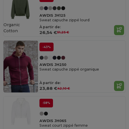
AWDIS JH125
Sweat capuche zippé lourd
Organic
À partir de:
Cotton
26,54 €
51,25 €
-43%
AWDIS JH250
Sweat capuche zippé organique
À partir de:
23,88 €
42,10 €
-58%
AWDIS JH065
Sweat court zippé femme