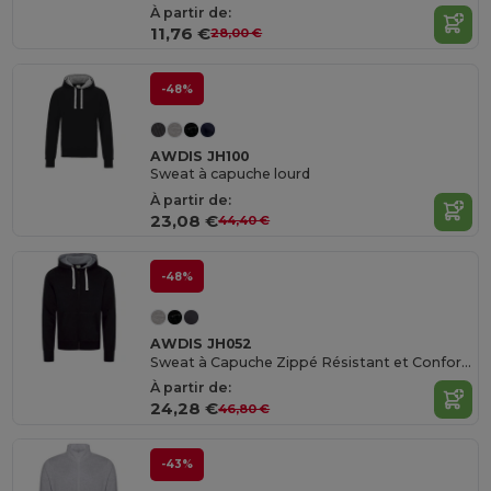
À partir de:
11,76 €
28,00 €
-48%
AWDIS JH100
Sweat à capuche lourd
À partir de:
23,08 €
44,40 €
-48%
AWDIS JH052
Sweat à Capuche Zippé Résistant et Confortable
À partir de:
24,28 €
46,80 €
-43%