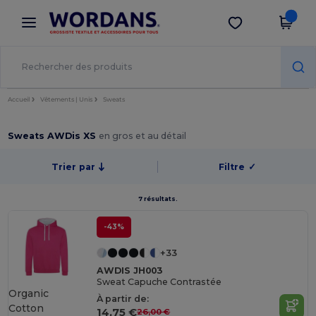
×
Appli Wordans
Obtenir l'appli
Meilleurs prix sur l’app !
Accueil
Vêtements | Unis
Sweats
Sweats AWDis XS
en gros et au détail
Trier par
Filtre
✓
7 résultats.
-43%
+33
AWDIS JH003
Sweat Capuche Contrastée
Organic
À partir de:
Cotton
14,75 €
26,00 €