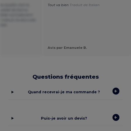
e qualité c'est la
Tout va bien
Traduit de Italian
 solide de bonne
 Taille normalement.
t mais je ne peux pas
siste.
Avis par Emanuele B.
Questions fréquentes
Quand recevrai-je ma commande ?
Puis-je avoir un devis?