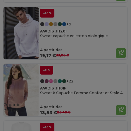
-43%
+9
AWDIS JH201
Sweat capuche en coton biologique
À partir de:
19,17 €
33,80 €
-41%
+22
AWDIS JH01F
Sweat à Capuche Femme Confort et Style AWDIS
Organic
À partir de:
Cotton
13,83 €
23,40 €
-43%