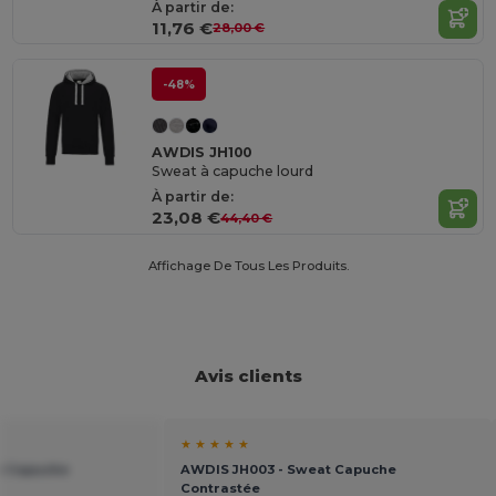
À partir de:
11,76 €
28,00 €
-48%
AWDIS JH100
Sweat à capuche lourd
À partir de:
23,08 €
44,40 €
Affichage De Tous Les Produits.
Avis clients
★ ★ ★ ★ ★
t Capuche
AWDIS JH003 - Sweat Capuche
Contrastée