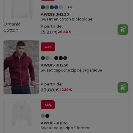
+4
AWDIS JH230
Sweat en coton biologique
Organic
À partir de:
Cotton
15,20 €
26,80 €
-43%
AWDIS JH250
Sweat capuche zippé organique
À partir de:
23,88 €
42,10 €
-58%
AWDIS JH065
Sweat court zippé femme