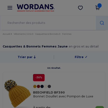
×
Appli Wordans
Obtenir l'appli
Meilleurs prix sur l’app !
Accueil
Vêtements | Unis
Casquettes & Bonnets
Femmes
Casquettes & Bonnets Femmes Jaune
en gros et au détail
Trier par
Filtre
✓
Un résultat.
-36%
BEECHFIELD BF390
Bonnet Douillet avec Pompon de Luxe
À partir de: