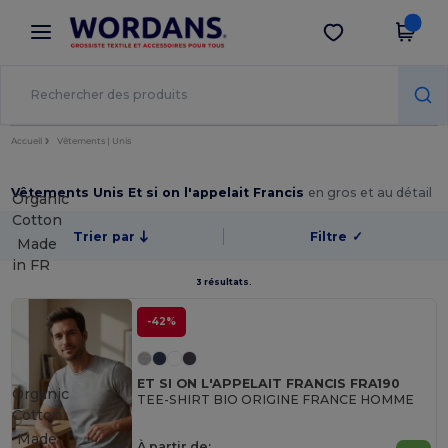
×
Appli Wordans
Obtenir l'appli
Meilleurs prix sur l’app !
Accueil
Vêtements | Unis
Vêtements Unis Et si on l'appelait Francis
en gros et au détail
Organic
Cotton
Trier par
Filtre
✓
Made
in
FR
3 résultats.
-42%
ET SI ON L'APPELAIT FRANCIS FRA190
Organic
TEE-SHIRT BIO ORIGINE FRANCE HOMME
Cotton
Made
À partir de: