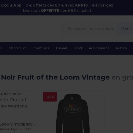
Exclu App
: 10 € offerts dès 80 € avec
APP10.
Téléchargez
Livraison
OFFERTE
dès 69€ d'achat
Rech
ux
Chapeaux
Chemises
Travail
Sport
Accessoires
Autres
Noir Fruit of the Loom Vintage
en gro
-49%
FRUIT OF THE LOOM VINTAGE SCV260
Sweat col rond unisexe logo Fruit of the Loom