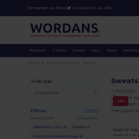
Demander un devis
|
Livraison en 24-48h
Marques
T-Shirts
Sweats
Sacs
Polos
Mantea
Accueil
Vêtements | Unis
Sweats
Sweats 
Trier par
2 résultats.
-49%
Filtres
« Reset
Sélectionné
2 résultats.
Vêtements | Unis
Sweats
Fruit of the Loom Vintage