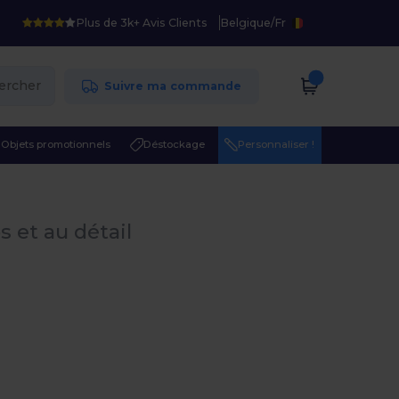
Plus de 3k+ Avis Clients
Belgique
/
Fr
ercher
Suivre ma commande
Objets promotionnels
Déstockage
Personnaliser !
s et au détail