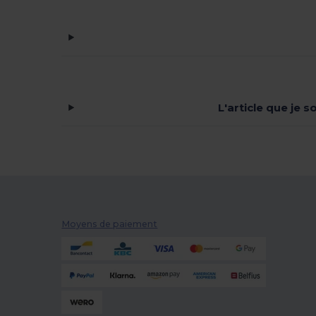
Gildan
(37)
Henbury
(18)
Herock
(5)
Jack&Jones
(3)
L'article que je 
JHK
(11)
Just Cool
(6)
K-up
(1)
Kariban
(53)
Kariban Premium
(12)
Moyens de paiement
Larkwood
(1)
Lee
(1)
Malfini
(22)