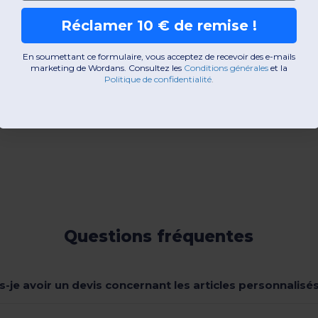
Réclamer 10 € de remise !
En soumettant ce formulaire, vous acceptez de recevoir des e-mails
marketing de Wordans. Consultez les
​
Conditions générales
​
et la
Politique de confidentialité
.
Questions fréquentes
s-je avoir un devis concernant les articles personnalisés