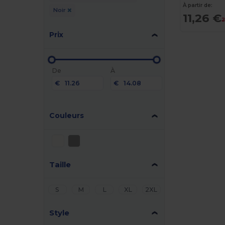
À partir de:
Noir
11,26 €
2
Prix
De
À
€
€
Couleurs
Taille
S
M
L
XL
2XL
Style