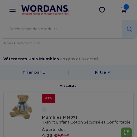
×
Appli Wordans
Obtenir l'appli
Meilleurs prix sur l’app !
Accueil
Vêtements | Unis
Vêtements Unis Mumbles
en gros et au détail
Trier par
Filtre
✓
7 résultats.
-13%
Mumbles MM071
T-shirt Enfant Coton Sécurisé et Confortable
À partir de:
4,23 €
4,85 €