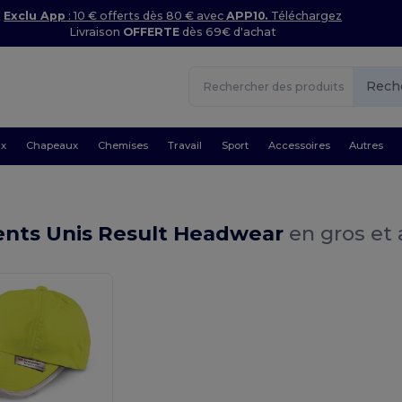
Exclu App
: 10 € offerts dès 80 € avec
APP10.
Téléchargez
Livraison
OFFERTE
dès 69€ d'achat
Rech
ux
Chapeaux
Chemises
Travail
Sport
Accessoires
Autres
nts Unis Result Headwear
en gros et 