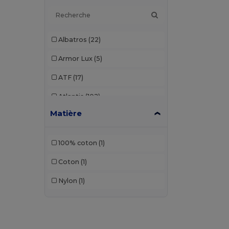
Albatros
(22)
Armor Lux
(5)
ATF
(17)
Atlantis
(102)
Matière
Atlantis Headwear
(75)
AWDis
(40)
100% coton
(1)
AWDis Just Hoods
(24)
Coton
(1)
AWDis So Denim
(10)
Nylon
(1)
B&C
(193)
B&C DNM
(1)
B&C Pro
(10)