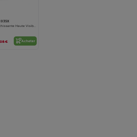
C035X
Casquette Réfléchissante Haute Visibilité
Acheter
,08 €