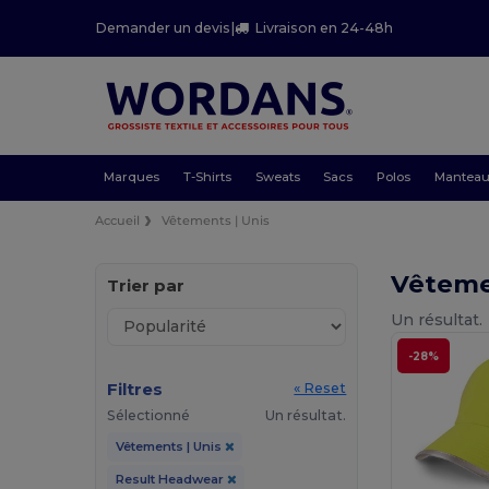
Demander un devis
|
Livraison en 24-48h
Marques
T-Shirts
Sweats
Sacs
Polos
Mantea
Accueil
Vêtements | Unis
Vêteme
Trier par
Un résultat.
-28%
Filtres
« Reset
Sélectionné
Un résultat.
Vêtements | Unis
Result Headwear