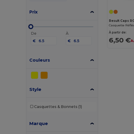
Prix
Result Caps R
À partir de:
De
À
6,50 €
€
€
9
Couleurs
Style
Casquettes & Bonnets
(1)
Marque