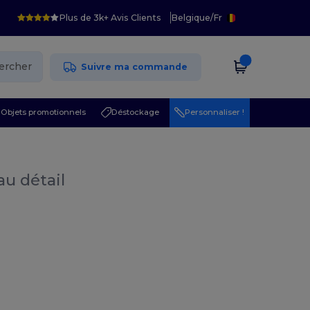
Plus de 3k+ Avis Clients
Belgique
/
Fr
ercher
Suivre ma commande
Objets promotionnels
Déstockage
Personnaliser !
au détail