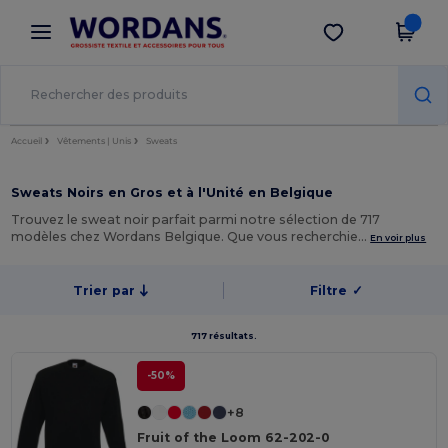
×
Appli Wordans
Obtenir l'appli
Meilleurs prix sur l’app !
Accueil
Vêtements | Unis
Sweats
Sweats Noirs en Gros et à l'Unité en Belgique
Trouvez le sweat noir parfait parmi notre sélection de 717
modèles chez Wordans Belgique. Que vous recherchie…
En voir plus
Trier par
Filtre
✓
717 résultats.
-50%
+8
Fruit of the Loom 62-202-0