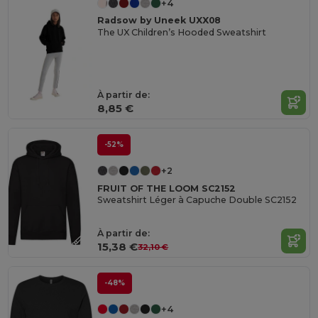
+4
Radsow by Uneek UXX08
The UX Children’s Hooded Sweatshirt
À partir de:
8,85 €
-52%
+2
FRUIT OF THE LOOM SC2152
Sweatshirt Léger à Capuche Double SC2152
À partir de:
15,38 €
32,10 €
-48%
+4