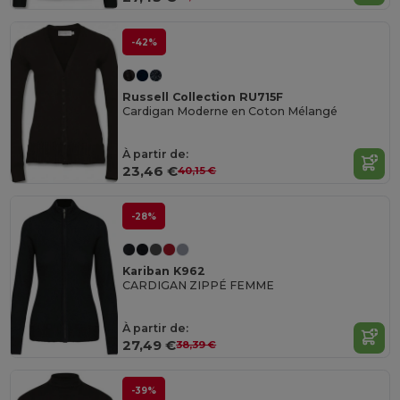
-42%
Russell Collection RU715F
Cardigan Moderne en Coton Mélangé
À partir de:
23,46 €
40,15 €
-28%
Kariban K962
CARDIGAN ZIPPÉ FEMME
À partir de:
27,49 €
38,39 €
-39%