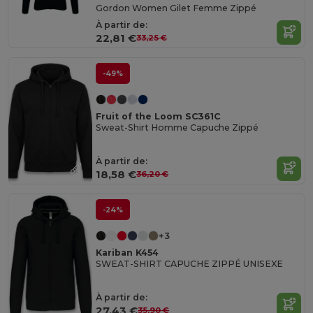
Gordon Women Gilet Femme Zippé
À partir de:
22,81 €
33,25 €
-49%
Fruit of the Loom SC361C
Sweat-Shirt Homme Capuche Zippé
À partir de:
18,58 €
36,20 €
-24%
+3
Kariban K454
SWEAT-SHIRT CAPUCHE ZIPPÉ UNISEXE
À partir de:
27,43 €
35,90 €