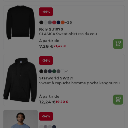
-66%
+26
Roly SU1070
CLASICA Sweat-shirt ras du cou
À partir de:
7,28 €
21,42 €
-36%
+1
Starworld SW271
Sweat à capuche homme poche kangourou
À partir de:
12,24 €
19,20 €
-54%