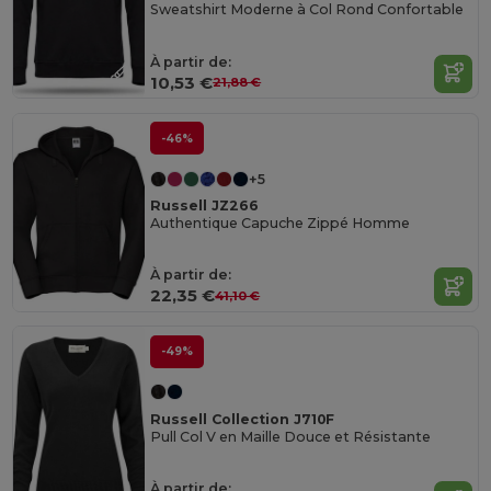
Sweatshirt Moderne à Col Rond Confortable
À partir de:
10,53 €
21,88 €
-46%
+5
Russell JZ266
Authentique Capuche Zippé Homme
À partir de:
22,35 €
41,10 €
-49%
Russell Collection J710F
Pull Col V en Maille Douce et Résistante
À partir de: