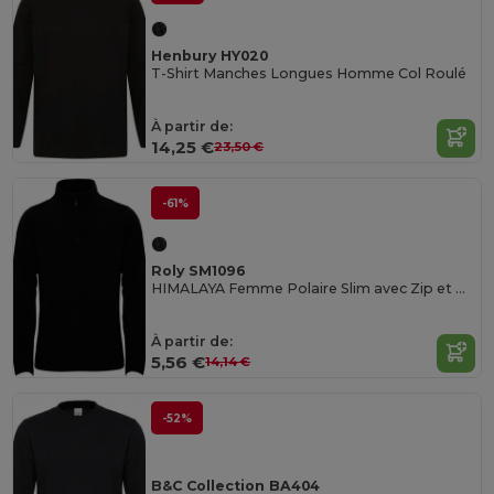
Henbury HY020
T-Shirt Manches Longues Homme Col Roulé
À partir de:
14,25 €
23,50 €
-61%
Roly SM1096
HIMALAYA Femme Polaire Slim avec Zip et Protection Menton
À partir de:
5,56 €
14,14 €
-52%
B&C Collection BA404