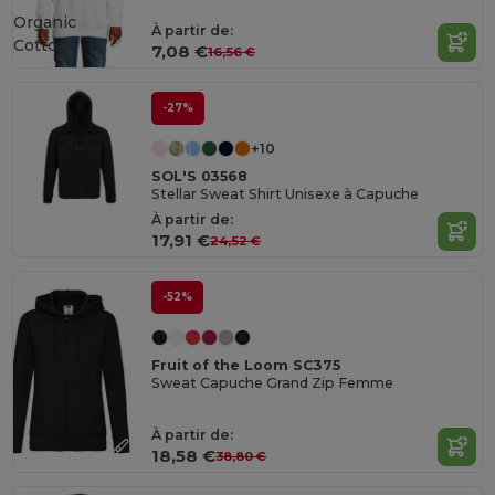
Organic
À partir de:
Cotton
7,08 €
16,56 €
-27%
+10
SOL'S 03568
Stellar Sweat Shirt Unisexe à Capuche
À partir de:
17,91 €
24,52 €
-52%
Fruit of the Loom SC375
Sweat Capuche Grand Zip Femme
À partir de:
18,58 €
38,80 €