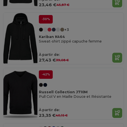
23,46 €
45,87 €
-30%
+3
Kariban K464
Sweat-shirt zippé capuche femme
À partir de:
27,43 €
39,08 €
-42%
Russell Collection J710M
Pull Col V en Maille Douce et Résistante
À partir de:
23,35 €
40,15 €