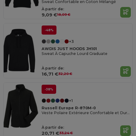
Sweat Confortable en Coton Mélangé
À partir de:
9,09 €
18,09 €
-48%
+3
AWDIS JUST HOODS JH101
Sweat À Capuche Lourd Graduate
À partir de:
16,71 €
32,20 €
-38%
+1
Russell Europe R-870M-0
Veste Polaire Extérieure Confortable et Durable
À partir de:
20,71 €
33,24 €