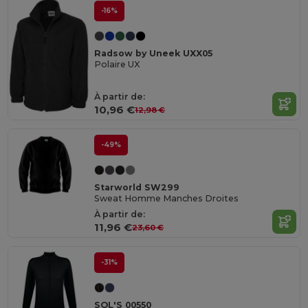
-16%
Radsow by Uneek UXX05
Polaire UX
À partir de:
10,96 €
12,98 €
-49%
Starworld SW299
Sweat Homme Manches Droites
À partir de:
11,96 €
23,60 €
-31%
SOL'S 00550