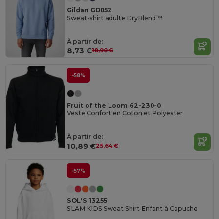
Gildan GD052
Sweat-shirt adulte DryBlend™
À partir de:
8,73 €
18,90 €
-58%
Fruit of the Loom 62-230-0
Veste Confort en Coton et Polyester
À partir de:
10,89 €
25,64 €
-57%
SOL'S 13255
SLAM KIDS Sweat Shirt Enfant à Capuche