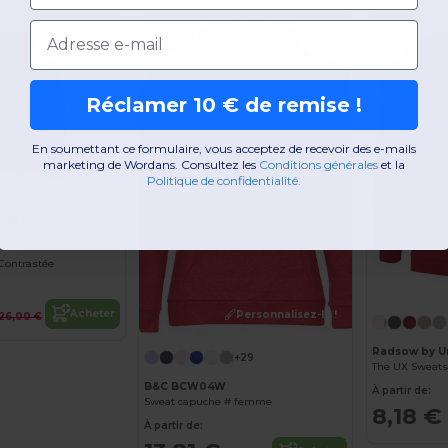
Email
-46%
Réclamer 10 € de remise !
En soumettant ce formulaire, vous acceptez de recevoir des e-mails
marketing de Wordans. Consultez les
​
Conditions générales
​
et la
Politique de confidentialité
.
+33
Contrastée
Acheter
Personnalisez-le !
26,00 €
Radsow by U
+29
The UX Sweats
B&C BCW04W
À partir de:
Sweat capuche # femme
8,18 €
À partir de: