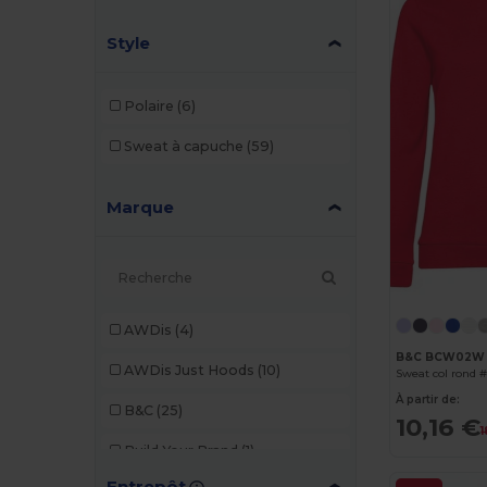
Style
Polaire
(6)
Sweat à capuche
(59)
Marque
AWDis
(4)
B&C BCW02W
AWDis Just Hoods
(10)
Sweat col rond
À partir de:
B&C
(25)
10,16 €
1
Build Your Brand
(1)
Entrepôt