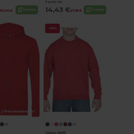
À partir de:
14,43 €
Acheter
Acheter
30,30 €
27,18 €
-46%
Personnalisez-le !
+5
+3
Gildan GN911