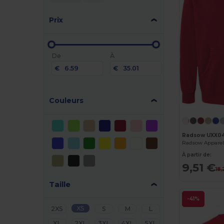
Prix
De
À
€
€
Couleurs
Radsow UXX0
À partir de:
9,51 €
18,
Taille
-41%
XS
2XS
S
M
L
XL
2XL
3XL
4XL
5XL