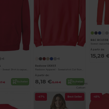
B&C BCU33B
Sweat capuche
À partir de:
15,28 
+5
+5
4
Radsow UXX03
Radsow Apparel - Sweat Shirt à capuche London pour hommes
Radsow Apparel - Sweatshirt Col Rond Paris pour hommes
À partir de:
8,18 €
Acheter
Acheter
27 €
12,05 €
Organic
Cotton
-47%
Best Seller
-45%