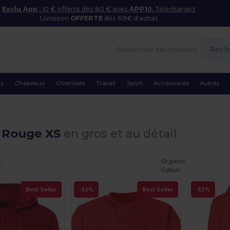
Exclu App
: 10 € offerts dès 80 € avec
APP10.
Téléchargez
Livraison
OFFERTE
dès 69€ d'achat
Rech
ux
Chapeaux
Chemises
Travail
Sport
Accessoires
Autres
 Rouge XS
en gros et au détail
.
Organic
Cotton
Best Seller
-32%
Best Seller
-53%