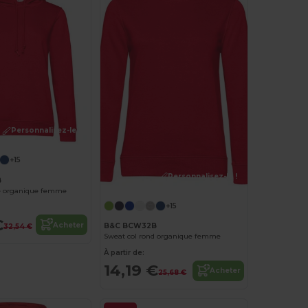
Personnalisez-le !
+15
Personnalisez-le !
B
e organique femme
+15
€
Acheter
B&C BCW32B
32,54 €
Sweat col rond organique femme
À partir de:
14,19 €
Acheter
25,68 €