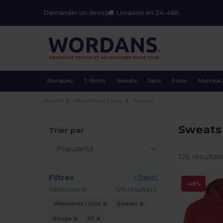
Demander un devis
|
Livraison en 24-48h
Marques
T-Shirts
Sweats
Sacs
Polos
Mantea
Accueil
Vêtements | Unis
Sweats
Sweats
Trier par
126 résultats
Filtres
« Reset
-48%
Sélectionné
126 résultats.
Vêtements | Unis
Sweats
Rouge
XS