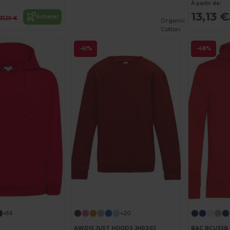
À partir de:
13,13 €
Acheter
31,10 €
Organic
Cotton
-41%
-48%
Personnalisez-le !
+56
+20
AWDIS JUST HOODS JH030J
B&C BCU35B