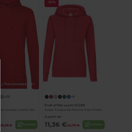
-50%
Personnalisez-le !
Personnalisez-le !
+29
+9
W
Fruit of the Loom SC269
Sweat à Capuche Unisexe Confort Moderne
Sweat À Capuche Femme Avec Poche Kangourou
À partir de:
11,36 €
Acheter
Acheter
25,36 €
22,70 €