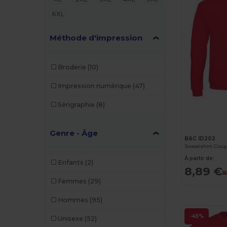
6XL
Méthode d'impression
Broderie
(10)
Impression numérique
(47)
Sérigraphie
(8)
Genre - Âge
B&C ID202
À partir de:
Enfants
(2)
8,89 €
1
Femmes
(29)
Hommes
(95)
-45%
Unisexe
(52)