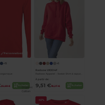
Personnalisez-le !
+15
+5
Radsow UXX04F
 organique
Radsow Apparel - Sweat Shirt à capuche London pour femmes
À partir de:
€
9,51 €
Acheter
Acheter
25,68 €
18,27 €
Organic
Cotton
-45%