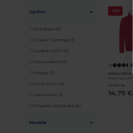
Result
(1)
Option
-43%
Rimeck
(1)
Biologique
(15)
Roly
(2)
Chaud / Thermique
(1)
Russell
(15)
Lavable à 60°C
(2)
SOL'S
(12)
Personnalisé
(50)
Starworld
(1)
Recyclé
(7)
AWDIS JH003
Sweat Capuche 
Stock élévé
(40)
À partir de:
14,75 €
Sublimation
(3)
Étiquette détachable
(6)
Modèle