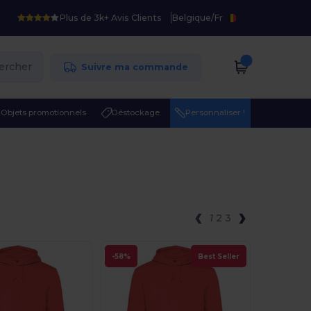
Plus de 3k+ Avis Clients
Belgique
/
Fr
ercher
Suivre ma commande
Objets promotionnels
Déstockage
Personnaliser !
1
2
3
-58%
Best Seller