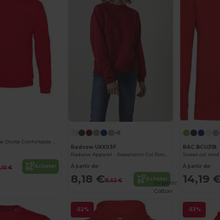
Personnalisez-le !
+5
Sweatshirt Coupe Droite Confortable et Élégant
Radsow UXX03F
B&C BCU31B
Radsow Apparel - Sweatshirt Col Rond Paris pour femmes
Sweat col rond
À partir de:
À partir de:
Acheter
5,10 €
8,18 €
14,19 
Acheter
15,52 €
Organic
Cotton
-52%
-53%