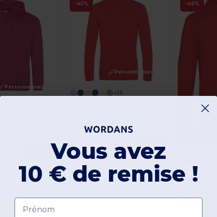
-45%
-46%
Personnalisez-le !
Personnalisez-le !
+29
B&C BCU01W
+95
Sweatshirt Confort Élégant pour Toutes Saisons
OODS JH001
À partir de:
Sweat à Capuche Confort et Style Unisexe
10,16 €
Acheter
18,60 €
Vous avez
Acheter
4,30 €
10 € de remise !
B&C BCU03
À partir de:
Prénom
13,81 €