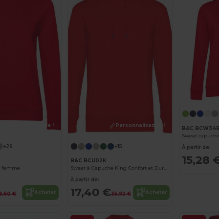
Personnalisez-le !
Personnalisez-le !
B&C BCW34
Sweat capuch
+29
+15
À partir de:
15,28 
B&C BCU02K
 # femme
Sweat à Capuche King Confort et Durabilité B&C
À partir de:
17,40 €
Acheter
Acheter
8,60 €
35,92 €