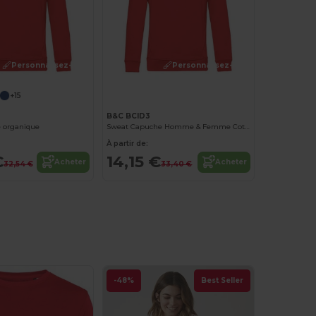
Personnalisez-le !
Personnalisez-le !
+15
B&C BCID3
 organique
Sweat Capuche Homme & Femme Coton
À partir de:
€
14,15 €
Acheter
Acheter
32,54 €
33,40 €
-48%
Best Seller