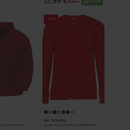
12,99 €
Acheter
17,09 €
-47%
Personnalisez-le !
+15
B&C BCW01Q
 col zippé homme
Sweat manches droites 280 QUEEN