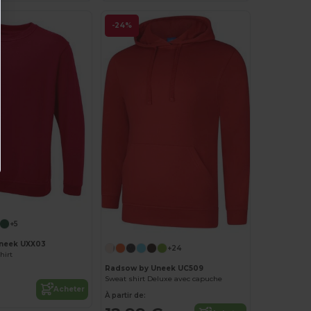
-24%
+5
neek UXX03
+24
hirt
Radsow by Uneek UC509
Sweat shirt Deluxe avec capuche
Acheter
À partir de: