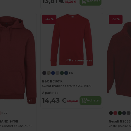
13,81 €
Acheter
25,36 €
-47%
-57%
Personnalisez-le !
+15
B&C BCU01K
Sweat manches droites 280 KING
À partir de:
14,43 €
Personnalisez-le !
Acheter
27,18 €
+27
RAND BY011
Result RS033
Sweat à Capuche Confort et Chaleur Sans Étiquette
veste polaire