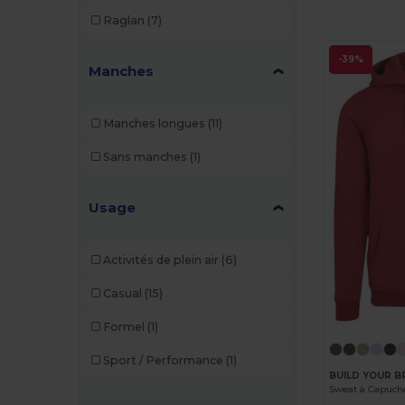
Raglan
(7)
-39%
Manches
Manches longues
(11)
Sans manches
(1)
Usage
Activités de plein air
(6)
Casual
(15)
Formel
(1)
Sport / Performance
(1)
BUILD YOUR B