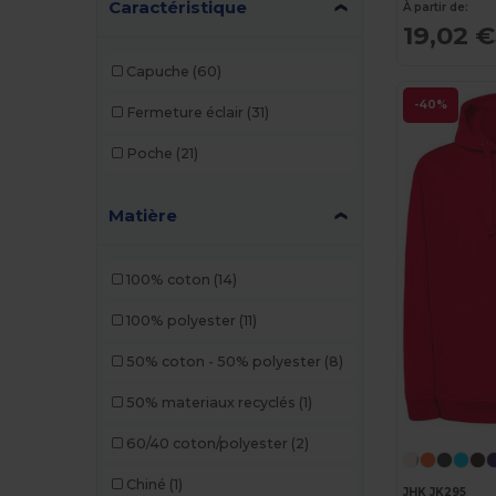
Caractéristique
À partir de:
19,02 €
Capuche
(60)
-40%
Fermeture éclair
(31)
Poche
(21)
Matière
100% coton
(14)
100% polyester
(11)
50% coton - 50% polyester
(8)
50% materiaux recyclés
(1)
60/40 coton/polyester
(2)
Chiné
(1)
JHK JK295