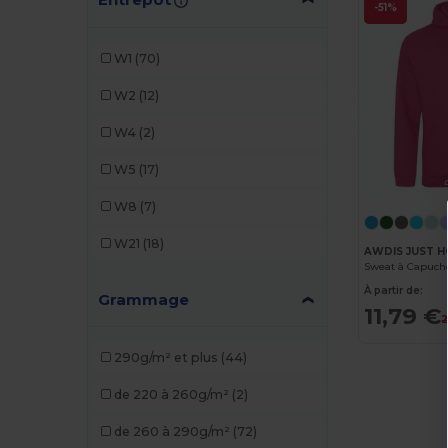
Ecologie
(1)
-51%
Fruit of the Loom
(3)
W1
(70)
Gildan
(1)
W2
(12)
JHK
(4)
W4
(2)
Kariban
(15)
W5
(17)
Malfini
(5)
W8
(7)
Neutral
(2)
W21
(18)
AWDIS JUST H
Piccolio
(1)
À partir de:
Grammage
Proact
(2)
11,79 €
2
Promodoro
(1)
290g/m² et plus
(44)
Radsow
(4)
de 220 à 260g/m²
(2)
Radsow by Uneek
(14)
de 260 à 290g/m²
(72)
Regatta
(1)