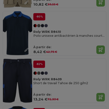
10,82 €
59,55 €
-80%
Roly WRK R8410
Polo unisexe antibactérien à manches courtes Samurai de 160 g/m2
À partir de:
8,42 €
42,75 €
-82%
Roly WRK R8409
Short de travail Tahoe de 250 g/m2
À partir de:
13,24 €
72,93 €