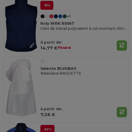
-81%
+1
Roly WRK R5067
Gilet de travail polyvalent à col montant Almanzor
À partir de:
14,77 €
77,46 €
Valento BLVABAG
Balaclava BAGUETTE
À partir de:
7,26 €
-83%