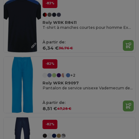
-83%
Roly WRK R8411
T-shirt à manches courtes pour homme Expedition de 160 g/m2
À partir de:
6,34 €
36,76 €
-82%
+2
Roly WRK R9097
Pantalon de service unisexe Vademecum de 160 g/m2
À partir de:
8,51 €
47,28 €
-82%