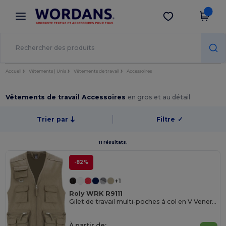
×
Appli Wordans
Obtenir l'appli
Meilleurs prix sur l’app !
Accueil
Vêtements | Unis
Vêtements de travail
Accessoires
Vêtements de travail Accessoires
en gros et au détail
Trier par
Filtre
✓
11 résultats.
-82%
+1
Roly WRK R9111
Gilet de travail multi-poches à col en V Venera de 200 g/m2
À partir de: