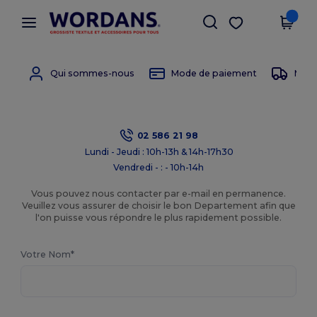
×
Appli Wordans
Obtenir l'appli
Meilleurs prix sur l’app !
Qui sommes-nous
Mode de paiement
Mode 
02 586 21 98
Lundi - Jeudi : 10h-13h & 14h-17h30
Vendredi - : - 10h-14h
Vous pouvez nous contacter par e-mail en permanence.
Veuillez vous assurer de choisir le bon Departement afin que
l'on puisse vous répondre le plus rapidement possible.
Votre Nom*