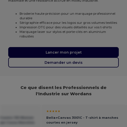
maximale et une résistance accrue en milieu industriel.
Broderie haute précision pour un marquage professionnel
durable
Sérigraphie efficace pour les logos sur gros volumes textiles
Impression DTG pour des visuels détaillés sur vos t-shirts
Marquage laser sur stylos et porte-clés en aluminium
robustes
Lancer mon projet
Demander un devis
Ce que disent les Professionnels de
l'Industrie sur Wordans
★★★★★
- Cosmic 155 Women
Bella+Canvas 3001C - T-shirt à manches
upe Cousu Manches
courtes en jersey