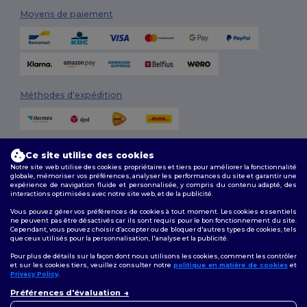
Moyens de paiement
Méthodes d'expédition
Ce site utilise des cookies
Notre site web utilise des cookies propriétaires et tiers pour améliorer la fonctionnalité
globale, mémoriser vos préférences, analyser les performances du site et garantir une
expérience de navigation fluide et personnalisée, y compris du contenu adapté, des
interactions optimisées avec notre site web, et de la publicité.
Suivez-nous
Vous pouvez gérer vos préférences de cookies à tout moment. Les cookies essentiels
ne peuvent pas être désactivés car ils sont requis pour le bon fonctionnement du site.
Cependant, vous pouvez choisir d’accepter ou de bloquer d'autres types de cookies, tels
que ceux utilisés pour la personnalisation, l'analyse et la publicité.
2026. Tous droits réservés
Pour plus de détails sur la façon dont nous utilisons les cookies, comment les contrôler
Conditions Générales
|
Politique de personnalisation
|
Politique de
et sur les cookies tiers, veuillez consulter notre
politique en matière de cookies
et
Confidentialité
|
Politique de Cookies
|
Plan du Site
Privacy Policy
.
👋
Bonjour
Préférences d'évaluation
Si vous avez des questions ou
Bruxelles
|
Anvers
|
Mortsel
|
Malines
|
Lierre
|
Turnhout
|
Geel
|