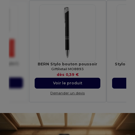
(80 g/m²)
BERN Stylo bouton poussoir
Stylo en 
45
GiftRetail MO8893
€
dès
0,39 €
uit
Voir le produit
Vo
evis
Demander un devis
Dem