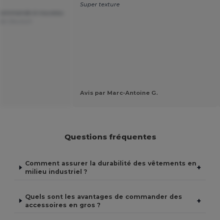
Super texture
je commande à nouveau
 de Deutsch
Avis par Marc-Antoine G.
Questions fréquentes
Comment assurer la durabilité des vêtements en
+
milieu industriel ?
Quels sont les avantages de commander des
+
accessoires en gros ?