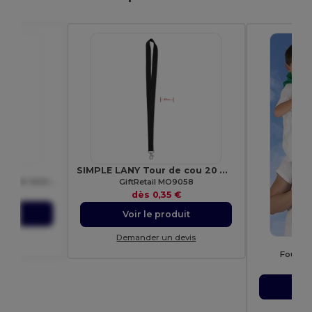
053
SIMPLE LANY Tour de cou 20 mm
HOST Tour de cou en polyester avec mousqueton
GiftRetail MO9058
€
dès
0,35 €
uit
Voir le produit
evis
Demander un devis
Val
Foulard
Vo
Dem