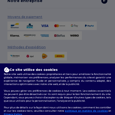
Notre entreprise
Moyens de paiement
Méthodes d'expédition
Ce site utilise des cookies
Notre site web utilise des cookies propriétaires et tiers pour améliorer la fonctionnalité
globale, mémoriser vos préférences, analyser les performances du site et garantir une
expérience de navigation fluide et personnalisée, y compris du contenu adapté, des
interactions optimisées avec notre site web, et de la publicité.
Suivez-nous
Vous pouvez gérer vos préférences de cookies à tout moment. Les cookies essentiels
ne peuvent pas être désactivés car ils sont requis pour le bon fonctionnement du site.
Cependant, vous pouvez choisir d’accepter ou de bloquer d'autres types de cookies, tels
que ceux utilisés pour la personnalisation, l'analyse et la publicité.
2026. Tous droits réservés
Pour plus de détails sur la façon dont nous utilisons les cookies, comment les contrôler
Conditions Générales
|
Politique de personnalisation
|
Politique de
et sur les cookies tiers, veuillez consulter notre
politique en matière de cookies
et
Confidentialité
|
Politique de Cookies
|
Plan du Site
Privacy Policy
.