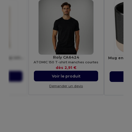
Roly CA6424
COTTONEL + Sac shopping coton 140gr/m²
ATOMIC 150 T-shirt manches courtes
9267
Ego
dès
2,91 €
€
Voir le produit
uit
Vo
Demander un devis
evis
Dem