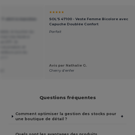
★★★★★
- T-shirt à manches
SOL'S 47100 - Veste Femme Bicolore avec
Capuche Doublée Confort
dable, le toucher du
Parfait
l est très facile à
que DTF. Je
ce produit, et
eilleurs prix du
glish
Avis par Nathalie G.
LLC
Cherry d'enfer
Questions fréquentes
Comment optimiser la gestion des stocks pour
+
une boutique de détail ?
Quels sont les avantages des produits