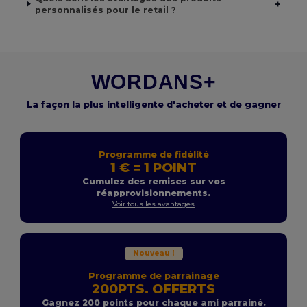
+
personnalisés pour le retail ?
WORDANS+
La façon la plus intelligente d'acheter et de gagner
Programme de fidélité
1 € = 1 POINT
Cumulez des remises sur vos
réapprovisionnements.
Voir tous les avantages
Nouveau !
Programme de parrainage
200PTS. OFFERTS
Gagnez 200 points pour chaque ami parrainé.