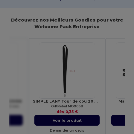
Découvrez nos Meilleurs Goodies pour votre
Welcome Pack Entreprise
tail MO9058
SIMPLE LANY Tour de cou 20 mm
Masque
 cou 20 mm
GiftRetail MO9058
€
dès
0,35 €
uit
Voir le produit
Vo
evis
Demander un devis
Dem