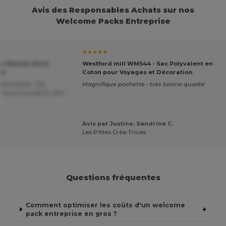
Avis des Responsables Achats sur nos
Welcome Packs Entreprise
★★★★★
an Women Veste
Westford mill WM544 - Sac Polyvalent en
ée
Coton pour Voyages et Décoration
description. Top
Magnifique pochette - très bonne qualité
Je recommande ce site !
Avis par Justine, Sandrine C.
Les P'tites Créa-Trices
Questions fréquentes
Comment optimiser les coûts d'un welcome
+
pack entreprise en gros ?