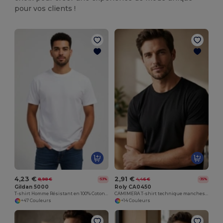
pour vos clients !
4,23 €
2,91 €
8,98 €
4,46 €
-53%
-35%
Gildan 5000
Roly CA0450
T-shirt Homme Résistant en 100% Coton épais de Haute Qualité
CAMIMERA T-shirt technique manches courtes avec col rond
+47 Couleurs
+14 Couleurs