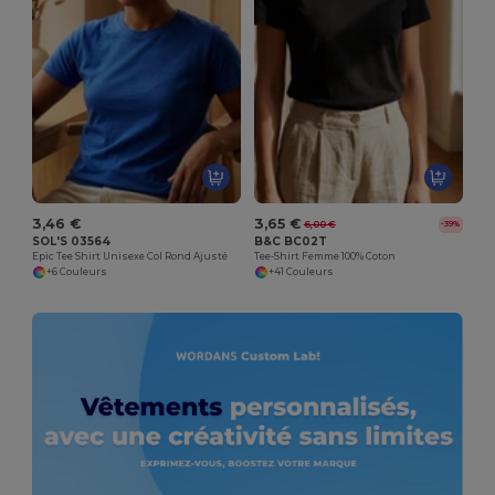
3,46 €
3,65 €
6,00 €
-39%
SOL'S 03564
B&C BC02T
Epic Tee Shirt Unisexe Col Rond Ajusté
Tee-Shirt Femme 100% Coton
+6 Couleurs
+41 Couleurs