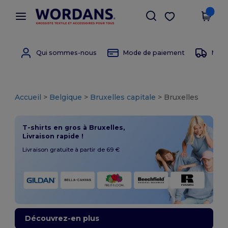
×
Appli Wordans
Obtenir l'appli
Meilleurs prix sur l’app !
Qui sommes-nous
Mode de paiement
Mode 
Accueil
>
Belgique
>
Bruxelles capitale
> Bruxelles
T-shirts en gros à Bruxelles,
Livraison rapide !
Livraison gratuite à partir de 69 €
Découvrez-en plus