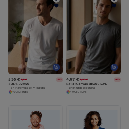
5,35 €
4,67 €
8,11 €
8,90 €
-34%
-48%
SOL'S 02940
Bella+Canvas BE3001CVC
T-shirt homme col V imperial
T-shirt unisexe chiné
+6 Couleurs
+10 Couleurs