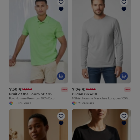
7,50 €
7,04 €
13,80 €
10,45 €
-46%
-33%
Fruit of the Loom SC385
Gildan GI2400
Polo Homme Premium 100% Coton
T-Shirt Homme Manches Longues 100% Coton
+15 Couleurs
+17 Couleurs