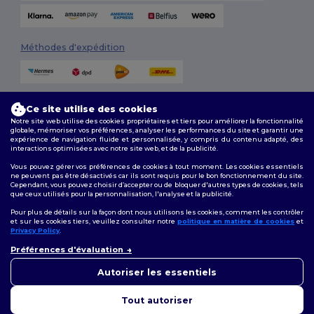
Méthodes d'expédition
Ce site utilise des cookies
Notre site web utilise des cookies propriétaires et tiers pour améliorer la fonctionnalité
globale, mémoriser vos préférences, analyser les performances du site et garantir une
expérience de navigation fluide et personnalisée, y compris du contenu adapté, des
interactions optimisées avec notre site web, et de la publicité.
Suivez-nous
Vous pouvez gérer vos préférences de cookies à tout moment. Les cookies essentiels
ne peuvent pas être désactivés car ils sont requis pour le bon fonctionnement du site.
Cependant, vous pouvez choisir d’accepter ou de bloquer d'autres types de cookies, tels
que ceux utilisés pour la personnalisation, l'analyse et la publicité.
2026. Tous droits réservés
Pour plus de détails sur la façon dont nous utilisons les cookies, comment les contrôler
Conditions Générales
|
Politique de personnalisation
|
Politique de
et sur les cookies tiers, veuillez consulter notre
politique en matière de cookies
et
Confidentialité
|
Politique de Cookies
|
Plan du Site
Privacy Policy
.
👋
Bonjour
Préférences d'évaluation
Si vous avez des questions ou
Bruxelles
|
Anvers
|
Mortsel
|
Malines
|
Lierre
|
Turnhout
|
Geel
|
des préoccupations, vous
Autoriser les essentiels
Herentals
|
Hoogstraten
|
Bruges
pouvez nous contacter à tout
moment. Notre chatbot est là
Tout autoriser
pour vous aider.