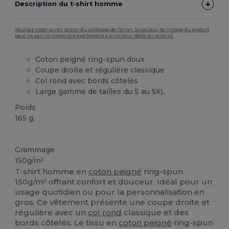
Description du t‑shirt homme
Veuillez noter qu'en raison du calibrage de l'écran, la couleur de l'image du produit
peut ne pas correspondre exactement à la couleur réelle du produit.
Coton peigné ring-spun doux
Coupe droite et régulière classique
Col rond avec bords côtelés
Large gamme de tailles du S au 5XL
Poids
165 g.
Stock élévé
Grammage
150g/m²
T-shirt homme en
coton peigné
ring-spun
150g/m² offrant confort et douceur. Idéal pour un
usage quotidien ou pour la personnalisation en
gros. Ce vêtement présente une coupe droite et
régulière avec un
col rond
classique et des
bords côtelés. Le tissu en
coton peigné
ring-spun