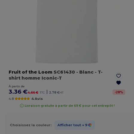
Fruit of the Loom
SC61430
- Blanc
- T-
shirt homme Iconic-T
À partir de
3.36 €
|
-
28
%
4.66 €
TTC
2.78 €
HT
4.8
4 Avis
Livraison gratuite à partir de 69 € pour cet entrepôt !
Choisissez la couleur:
Afficher tout
+ 9