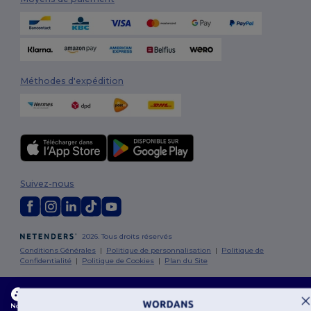
Méthodes d'expédition
Suivez-nous
2026. Tous droits réservés
Conditions Générales
|
Politique de personnalisation
|
Politique de
Confidentialité
|
Politique de Cookies
|
Plan du Site
Bruxelles
|
Anvers
|
Mortsel
|
Malines
|
Lierre
|
Turnhout
|
Geel
|
Ce site utilise des cookies
Herentals
|
Hoogstraten
|
Bruges
Notre site web utilise des cookies propriétaires et tiers pour améliorer la fonctionnalité