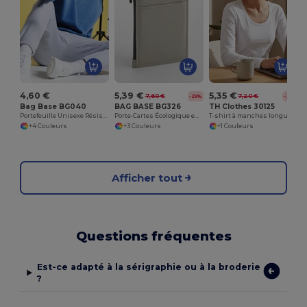
4,60 €
5,39 €
5,35 €
7,60 €
7,20 €
-29%
-26%
Bag Base BG040
BAG BASE BG326
TH Clothes 30125
Portefeuille Unisexe Résistant et Compact BG040
Porte-Cartes Écologique en Tissu Déperlant
T-shirt à manches longues ceinturé pour femmes
+4 Couleurs
+3 Couleurs
+1 Couleurs
Afficher tout
Questions fréquentes
Est-ce adapté à la sérigraphie ou à la broderie
?