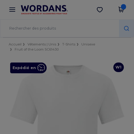
×
Appli Wordans
Obtenir l'appli
Meilleurs prix sur l’app !
Accueil
Vêtements | Unis
T-Shirts
Unisexe
Fruit of the Loom SC61430
W1
Expédié en