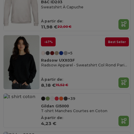
B&C ID203
Sweatshirt À Capuche
À partir de:
11,98 €
22,00 €
-47%
Best Seller
+5
Radsow UXX03F
Radsow Apparel - Sweatshirt Col Rond Paris pour femmes
À partir de:
8,18 €
15,52 €
+39
Gildan GI5000
T-shirt Manches Courtes en Coton
À partir de:
4,23 €