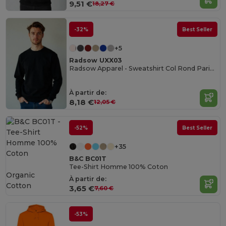
9,51 €
18,27 €
-32%
Best Seller
+5
Radsow UXX03
Radsow Apparel - Sweatshirt Col Rond Paris pour hommes
À partir de:
8,18 €
12,05 €
-52%
Best Seller
+35
B&C BC01T
Tee-Shirt Homme 100% Coton
Organic
À partir de:
Cotton
3,65 €
7,60 €
-53%