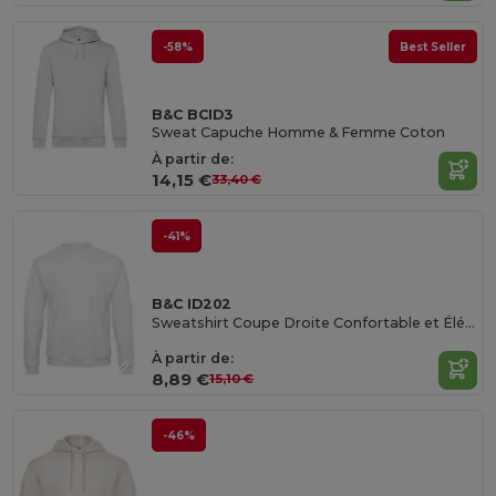
-58%
Best Seller
B&C BCID3
Sweat Capuche Homme & Femme Coton
À partir de:
14,15 €
33,40 €
-41%
B&C ID202
Sweatshirt Coupe Droite Confortable et Élégant
À partir de:
8,89 €
15,10 €
-46%