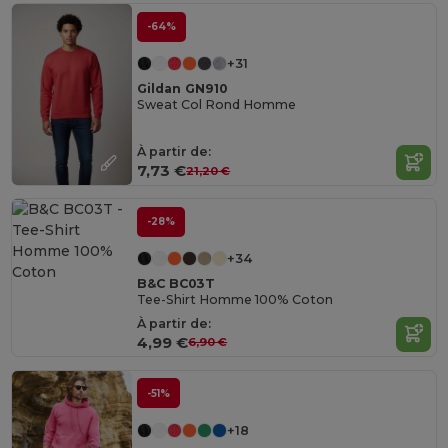
-64%
+31
Gildan GN910
Sweat Col Rond Homme
À partir de:
7,73 €
21,20 €
-28%
+34
B&C BC03T
Tee-Shirt Homme 100% Coton
À partir de:
4,99 €
6,90 €
-51%
+18