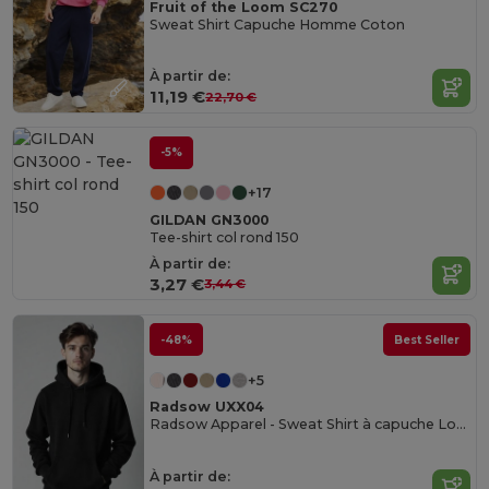
Fruit of the Loom SC270
Sweat Shirt Capuche Homme Coton
À partir de:
11,19 €
22,70 €
-5%
+17
GILDAN GN3000
Tee-shirt col rond 150
À partir de:
3,27 €
3,44 €
-48%
Best Seller
+5
Radsow UXX04
Radsow Apparel - Sweat Shirt à capuche London pour hommes
À partir de: