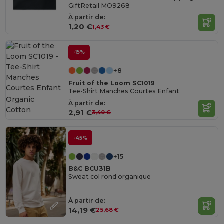
GiftRetail MO9268
À partir de:
1,20 €
1,43 €
-15%
+8
Fruit of the Loom SC1019
Tee-Shirt Manches Courtes Enfant
Organic
À partir de:
Cotton
2,91 €
3,40 €
-45%
+15
B&C BCU31B
Sweat col rond organique
À partir de:
14,19 €
25,68 €