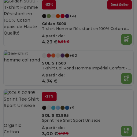
-53%
Best Seller
+41
Gildan 5000
T-shirt Homme Résistant en 100% Coton épais de Haute Qualité
À partir de:
4,23 €
8,98 €
+62
SOL'S 11500
T-shirt Col Rond Homme Impérial Confort - qualité supérieure - coton semi-peigné
À partir de:
4,74 €
-27%
+9
SOL'S 02995
Sprint Tee Shirt Sport Unisexe
Organic
À partir de:
Cotton
3,00 €
4,13 €