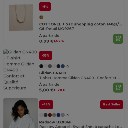
-8%
COTTONEL + Sac shopping coton 140gr/m²
GiftRetail MO9267
À partir de:
0,99 €
1,07 €
-55%
+5
Gildan GN400
T-shirt Homme Gildan GN400 - Confort et Qualité Supérieure
À partir de:
5,00 €
11,20 €
-48%
Best Seller
+5
Radsow UXX04F
Radsow Apparel - Sweat Shirt à capuche London pour femmes