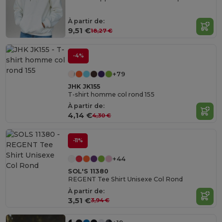
À partir de:
9,51 €
18,27 €
-4%
+79
JHK JK155
T-shirt homme col rond 155
À partir de:
4,14 €
4,30 €
-11%
+44
SOL'S 11380
REGENT Tee Shirt Unisexe Col Rond
À partir de:
3,51 €
3,94 €