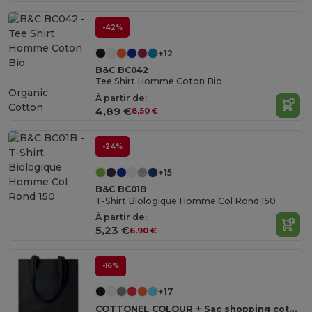
-42%
+12
B&C BC042
Tee Shirt Homme Coton Bio
Organic
À partir de:
Cotton
4,89 €
8,50 €
-24%
+15
B&C BC01B
T-Shirt Biologique Homme Col Rond 150
À partir de:
5,23 €
6,90 €
-16%
+17
COTTONEL COLOUR + Sac shopping coton 140gr/m²