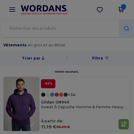
×
Appli Wordans
Obtenir l'appli
Meilleurs prix sur l’app !
Vêtements
en gros et au détail
Trier par
Filtre
10000 résultats.
-63%
+34
Gildan GN940
Sweat À Capuche Homme & Femme Heavy Blend
À partir de:
11,19 €
30,20 €