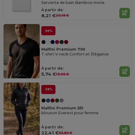
Serviette de bain Bamboo mixte
À partir de:
8,21 €
20,18 €
-56%
Malfini Premium 700
T-shirt V-neck Confort et Élégance
À partir de:
5,74 €
13,06 €
-58%
Malfini Premium 551
blouson Everest pour femme
À partir de:
22,41 €
53,80 €