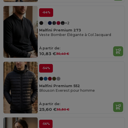
-64%
+2
Malfini Premium 273
Veste Bomber Élégante à Col Jacquard
À partir de:
10,83 €
30,40 €
-54%
Malfini Premium 552
Blouson Everest pour homme
À partir de:
25,60 €
55,80 €
-56%