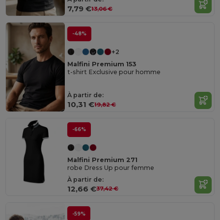
7,79 €
13,06 €
-48%
+2
Malfini Premium 153
t-shirt Exclusive pour homme
À partir de:
10,31 €
19,82 €
-66%
Malfini Premium 271
robe Dress Up pour femme
À partir de:
12,66 €
37,42 €
-59%