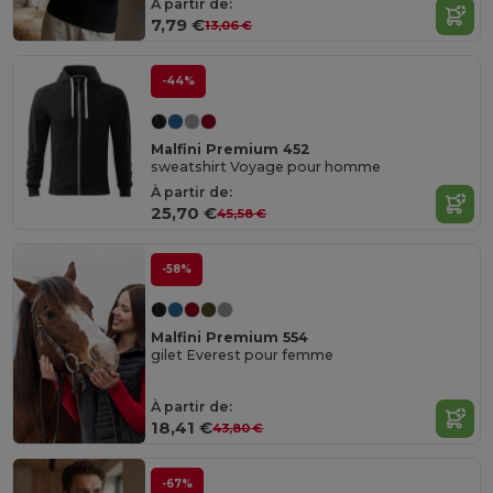
À partir de:
7,79 €
13,06 €
-44%
Malfini Premium 452
sweatshirt Voyage pour homme
À partir de:
25,70 €
45,58 €
-58%
Malfini Premium 554
gilet Everest pour femme
À partir de:
18,41 €
43,80 €
-67%