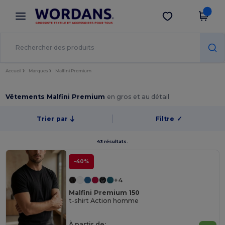
×
Appli Wordans
Obtenir l'appli
Meilleurs prix sur l’app !
Accueil
Marques
Malfini Premium
Vêtements Malfini Premium
en gros et au détail
Trier par
Filtre
✓
43 résultats.
-40%
+4
Malfini Premium 150
t-shirt Action homme
À partir de: