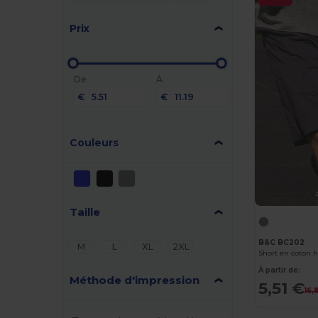
Prix
De
À
€
€
Couleurs
Taille
B&C BC202
M
L
XL
2XL
Short en coton
À partir de:
Méthode d'impression
5,51 €
16,