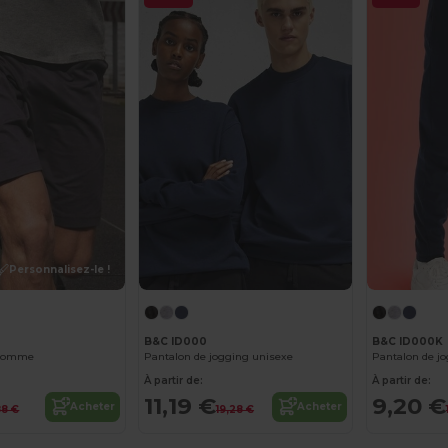
Personnalisez-le !
B&C ID000
B&C ID000K
 homme
Pantalon de jogging unisexe
Pantalon de j
À partir de:
À partir de:
11,19 €
9,20 €
Acheter
Acheter
88 €
19,28 €