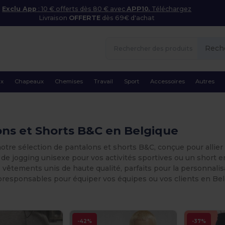
Exclu App
: 10 € offerts dès 80 € avec
APP10.
Téléchargez
Livraison
OFFERTE
dès 69€ d'achat
Rech
ux
Chapeaux
Chemises
Travail
Sport
Accessoires
Autres
ns et Shorts B&C en Belgique
tre sélection de pantalons et shorts B&C, conçue pour allier c
de jogging unisexe pour vos activités sportives ou un short e
vêtements unis de haute qualité, parfaits pour la personnali
oresponsables pour équiper vos équipes ou vos clients en Bel
-42%
-37%