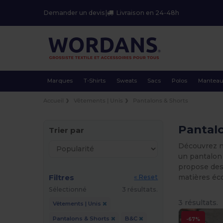
Demander un devis
|
Livraison en 24-48h
Marques
T-Shirts
Sweats
Sacs
Polos
Mantea
Accueil
Vêtements | Unis
Pantalons & Shorts
Pantalo
Trier par
Découvrez no
un pantalon 
propose des 
Filtres
matières éc
« Reset
Sélectionné
3 résultats.
3 résultats.
Vêtements | Unis
Pantalons & Shorts
B&C
-67%