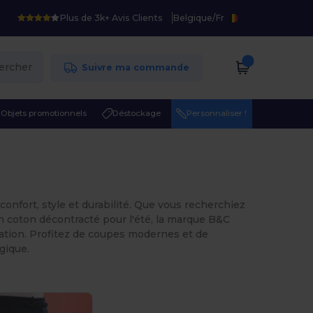
Plus de 3k+ Avis Clients
Belgique
/
Fr
ercher
Suivre ma commande
Objets promotionnels
Déstockage
Personnaliser !
onfort, style et durabilité. Que vous recherchiez
n coton décontracté pour l'été, la marque B&C
sation. Profitez de coupes modernes et de
gique.