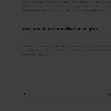
Notre catalogue inclut des options pour adultes (modèles unis
Malfini
(6)
intérieur brossé pour un confort thermique optimal. Pour les p
élastiquée et leur coupe ergonomique à hauteur de genou.
Mantis
(1)
Neoblu
(6)
Idéal pour la personnalisation en gros
Neutral
(1)
NEW MORNING STUDIOS
(5)
En tant que spécialiste du vêtement uni, nous proposons ces 
un revendeur, ces produits sont conçus pour être facilement 
Parks
(1)
image de marque.
Pen Duick
(3)
Premier
(3)
Proact
(11)
Radsow by Uneek
(8)
Q
Regatta
(5)
Result
(12)