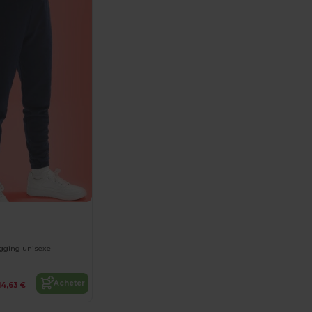
ogging unisexe
Acheter
14,63 €