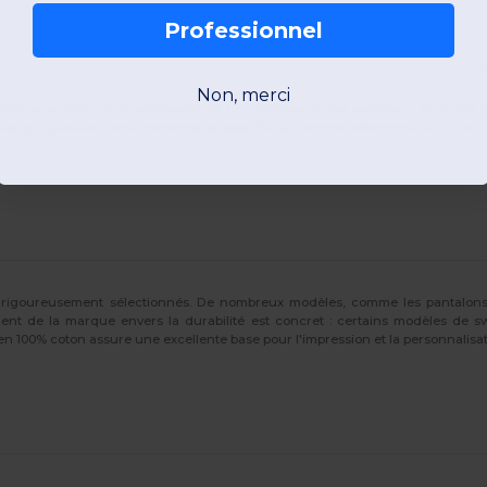
Professionnel
 ?
Non, merci
ile promotionnel et professionnel. En choisissant des pantalons et shorts
 usage quotidien, des événements sportifs ou comme vêtements de travail d
aux rigoureusement sélectionnés. De nombreux modèles, comme les pantalon
ent de la marque envers la durabilité est concret : certains modèles de sw
n 100% coton assure une excellente base pour l'impression et la personnalisat