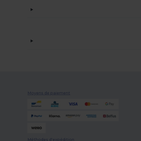
Rica Lewis
(16)
Rimeck
(4)
Roly
(20)
Roly Sport
(8)
Russell
(2)
SF Clothing
(3)
Skinnifit
(5)
SOL'S
(16)
Moyens de paiement
Spasso
(14)
Spiro
(4)
Tee Jays
(3)
TH Clothes
(5)
Méthodes d'expédition