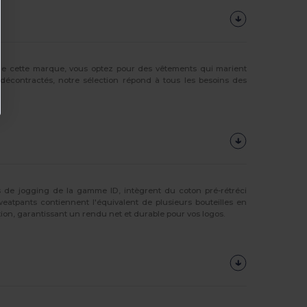
 de cette marque, vous optez pour des vêtements qui marient
écontractés, notre sélection répond à tous les besoins des
s de jogging de la gamme ID, intègrent du coton pré-rétréci
eatpants contiennent l'équivalent de plusieurs bouteilles en
ion, garantissant un rendu net et durable pour vos logos.