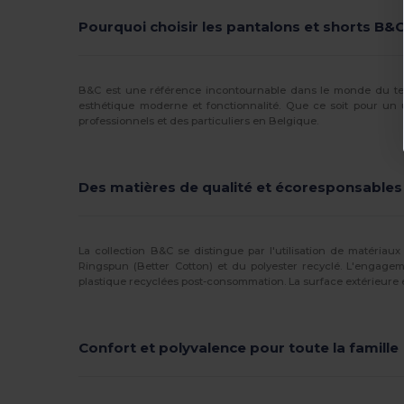
Finden & Hales
(2)
Pourquoi choisir les pantalons et shorts B&C
Front row
(4)
Fruit of the Loom
(4)
B&C est une référence incontournable dans le monde du text
esthétique moderne et fonctionnalité. Que ce soit pour un
professionnels et des particuliers en Belgique.
Henbury
(7)
Herock
(9)
Des matières de qualité et écoresponsables
Jack&Jones
(1)
JHK
(1)
La collection B&C se distingue par l'utilisation de matéri
Just Cool
(5)
Ringspun (Better Cotton) et du polyester recyclé. L'engagem
plastique recyclées post-consommation. La surface extérieure e
Kariban
(27)
Kariban Premium
(5)
Confort et polyvalence pour toute la famille
Larkwood
(1)
Lee
(2)