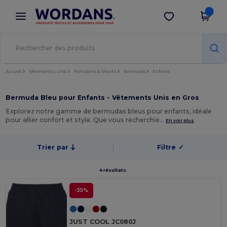
×
Appli Wordans
Obtenir l'appli
Meilleurs prix sur l’app !
Accueil
Vêtements | Unis
Pantalons & Shorts
Bermuda
Enfants
Bermuda Bleu pour Enfants - Vêtements Unis en Gros
Explorez notre gamme de bermudas bleus pour enfants, idéale
pour allier confort et style. Que vous recherchie…
En voir plus
Trier par
Filtre
✓
4 résultats.
-35%
JUST COOL JC080J