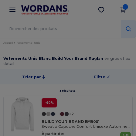
×
Appli Wordans
Obtenir l'appli
Meilleurs prix sur l’app !
Accueil
Vêtements | Unis
Vêtements Unis Blanc Build Your Brand Raglan
en gros et au
détail
Trier par
Filtre
✓
3 résultats.
-40%
+2
BUILD YOUR BRAND BYB001
Sweat à Capuche Confort Unisexe Automne-Hiver
À partir de: