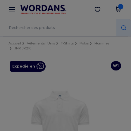
×
Appli Wordans
Obtenir l'appli
Meilleurs prix sur l’app !
Accueil
Vêtements | Unis
T-Shirts
Polos
Hommes
JHK JK210
W1
Expédié en