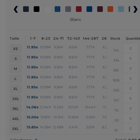
Blanc
1-7
8-23
24-71
72-143
144-287
288 +
Plus
Taille
Stock
Quantit
+
11.95
10.99
9.56
8.61
7.17
6.21
€
€
€
€
€
€
XS
104
+
11.95
10.99
9.56
8.61
7.17
6.21
€
€
€
€
€
€
S
334
+
11.95
10.99
9.56
8.61
7.17
6.21
€
€
€
€
€
€
M
831
+
11.95
10.99
9.56
8.61
7.17
6.21
€
€
€
€
€
€
L
808
+
11.95
10.99
9.56
8.61
7.17
6.21
€
€
€
€
€
€
XL
595
+
11.95
10.99
9.56
8.61
7.17
6.21
€
€
€
€
€
€
2XL
167
+
14.06
12.94
11.26
10.12
8.44
7.31
€
€
€
€
€
€
3XL
76
+
15.00
13.81
12.01
10.80
9.00
7.80
€
€
€
€
€
€
4XL
28
+
15.85
14.58
12.68
11.41
9.51
8.24
€
€
€
€
€
€
5XL
61