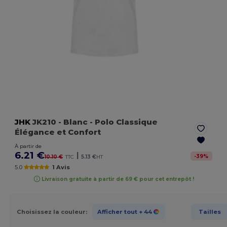
JHK
JK210
- Blanc
- Polo Classique
Élégance et Confort
À partir de
6.21 €
|
-
39
%
10.10 €
TTC
5.13 €
HT
5.0
1 Avis
Livraison gratuite à partir de 69 € pour cet entrepôt !
Choisissez la couleur:
Afficher tout
+ 44
Tailles