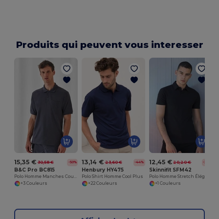
Produits qui peuvent vous interesser
15,35 €
13,14 €
12,45 €
30,58 €
23,60 €
20,20 €
-50%
-44%
-38%
B&C Pro BC815
Henbury HY475
Skinnifit SFM42
Polo Homme Manches Courtes Poche Poitrine
Polo Shirt Homme Cool Plus
Polo Homme Stretch Élégance Skinnifit
+3 Couleurs
+22 Couleurs
+1 Couleurs