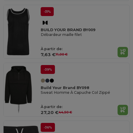
-31%
BUILD YOUR BRAND BY009
Débardeur maille filet
À partir de:
7,63 €
11,00 €
-39%
Build Your Brand BY098
Sweat Homme À Capuche Col Zippé
À partir de:
27,20 €
44,50 €
-36%