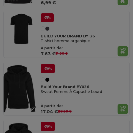
Cotton
6,99 €
-31%
BUILD YOUR BRAND BY136
T-shirt homme organique
À partir de:
7,63 €
11,00 €
-39%
Build Your Brand BY026
Sweat Femme À Capuche Lourd
À partir de:
17,04 €
27,90 €
-39%