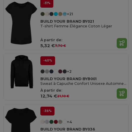
-31%
+21
BUILD YOUR BRAND BY021
T-shirt Femme Élégance Coton Léger
À partir de:
5,32 €
7,70 €
-40%
+2
BUILD YOUR BRAND BYB001
Sweat à Capuche Confort Unisexe Automne-Hiver
À partir de:
12,74 €
21,10 €
-36%
+4
BUILD YOUR BRAND BY036