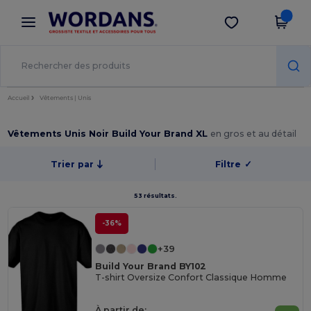
×
Appli Wordans
Obtenir l'appli
Meilleurs prix sur l’app !
Accueil
Vêtements | Unis
Vêtements Unis Noir Build Your Brand XL
en gros et au détail
Trier par
Filtre
✓
53 résultats.
-36%
+39
Build Your Brand BY102
T-shirt Oversize Confort Classique Homme
À partir de: