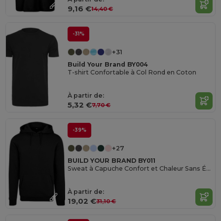
9,16 €
14,40 €
-31%
+31
Build Your Brand BY004
T-shirt Confortable à Col Rond en Coton
À partir de:
5,32 €
7,70 €
-39%
+27
BUILD YOUR BRAND BY011
Sweat à Capuche Confort et Chaleur Sans Étiquette
À partir de:
19,02 €
31,10 €