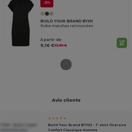
-31%
BUILD YOUR BRAND BY101
Robe manches retroussées
À partir de:
9,16 €
13,30 €
Avis clients
★ ★ ★ ★ ★
Y016 - Veste Coupe-
Build Your Brand BY102 - T-shirt Oversize
ctionnelle pour
Confort Classique Homme