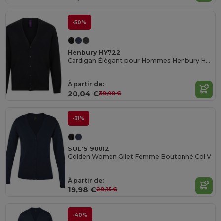
-50%
Henbury HY722
Cardigan Élégant pour Hommes Henbury HY722
À partir de:
20,04 €
39,90 €
-31%
SOL'S 90012
Golden Women Gilet Femme Boutonné Col V
À partir de:
19,98 €
29,15 €
-40%