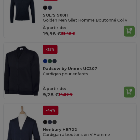
SOL'S 90011
Golden Men Gilet Homme Boutonné Col V
À partir de:
19,98 €
33,49 €
-35%
Radsow by Uneek UC207
Cardigan pour enfants
À partir de:
9,28 €
14,20 €
-44%
Henbury HB722
Cardigan à boutons en V Homme