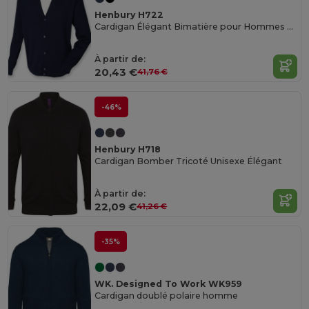
Henbury H722
Cardigan Élégant Bimatière pour Hommes Henbury
À partir de:
20,43 €
41,76 €
-46%
Henbury H718
Cardigan Bomber Tricoté Unisexe Élégant
À partir de:
22,09 €
41,26 €
-35%
WK. Designed To Work WK959
Cardigan doublé polaire homme