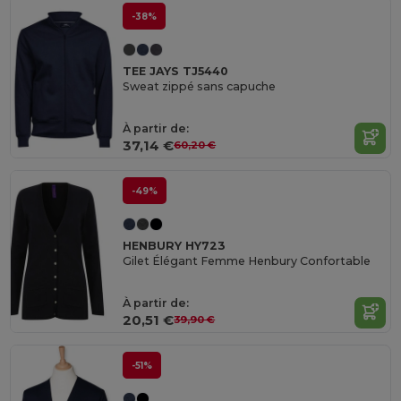
-38%
TEE JAYS TJ5440
Sweat zippé sans capuche
À partir de:
37,14 €
60,20 €
-49%
HENBURY HY723
Gilet Élégant Femme Henbury Confortable
À partir de:
20,51 €
39,90 €
-51%