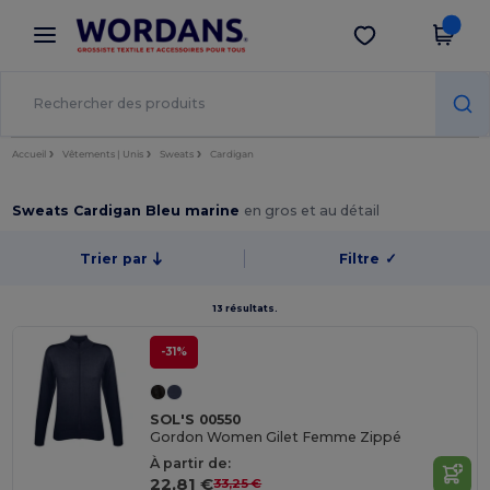
×
Appli Wordans
Obtenir l'appli
Meilleurs prix sur l’app !
Accueil
Vêtements | Unis
Sweats
Cardigan
Sweats Cardigan Bleu marine
en gros et au détail
Trier par
Filtre
✓
13 résultats.
-31%
SOL'S 00550
Gordon Women Gilet Femme Zippé
À partir de:
22,81 €
33,25 €