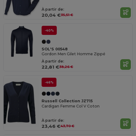
À partir de:
20,04 €
35,51 €
-40%
SOL'S 00548
Gordon Men Gilet Homme Zippé
À partir de:
22,81 €
38,26 €
-46%
Russell Collection JZ715
Cardigan Femme Col V Coton
À partir de:
23,46 €
43,70 €