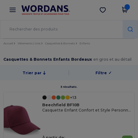
×
Appli Wordans
Obtenir l'appli
Meilleurs prix sur l’app !
Accueil
Vêtements | Unis
Casquettes & Bonnets
Enfants
Casquettes & Bonnets Enfants Bordeaux
en gros et au détail
Trier par
Filtre
✓
3 résultats.
+13
Beechfield BF10B
Casquette Enfant Confort et Style Personnalisable
À partir de: