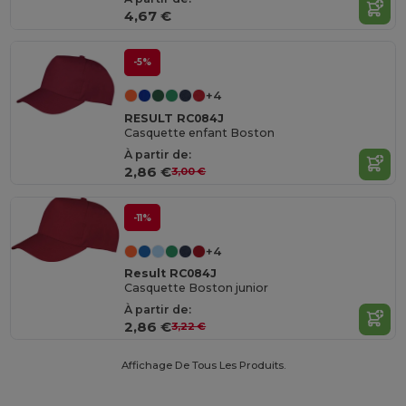
4,67 €
-5%
+4
RESULT RC084J
Casquette enfant Boston
À partir de:
2,86 €
3,00 €
-11%
+4
Result RC084J
Casquette Boston junior
À partir de:
2,86 €
3,22 €
Affichage De Tous Les Produits.