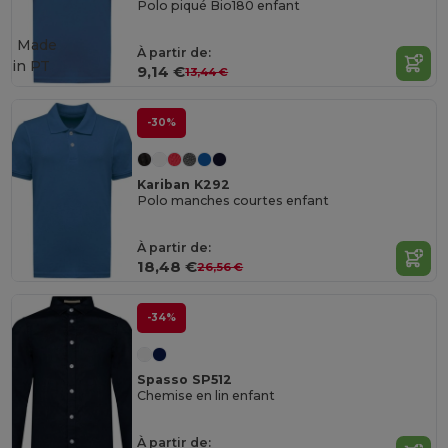
Polo piqué Bio180 enfant
Made
À partir de:
in
PT
9,14 €
13,44 €
-30%
Kariban K292
Polo manches courtes enfant
À partir de:
18,48 €
26,56 €
-34%
Spasso SP512
Chemise en lin enfant
À partir de: