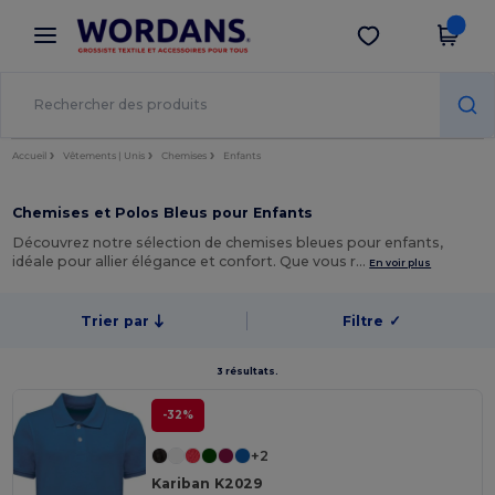
×
Appli Wordans
Obtenir l'appli
Meilleurs prix sur l’app !
Accueil
Vêtements | Unis
Chemises
Enfants
Chemises et Polos Bleus pour Enfants
Découvrez notre sélection de chemises bleues pour enfants,
idéale pour allier élégance et confort. Que vous r…
En voir plus
Trier par
Filtre
✓
3 résultats.
-32%
+2
Kariban K2029