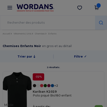
×
Appli Wordans
Obtenir l'appli
Meilleurs prix sur l’app !
Accueil
Vêtements | Unis
Chemises
Enfants
Chemises Enfants Noir
en gros et au détail
Trier par
Filtre
✓
2 résultats.
-32%
+2
Kariban K2029
Polo piqué Bio180 enfant
Made
À partir de: