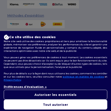
Méthodes d'expédition
Ce site utilise des cookies
Notre site web utilise des cookies propriétaires et tiers pour améliorer la fonctionnalité
globale, mémoriser vos préférences, analyser les performances du site et garantir une
expérience de navigation fluide et personnalisée, y compris du contenu adapté, des
interactions optimisées avec notre site web, et de la publicité.
Suivez-nous
Vous pouvez gérer vos préférences de cookies à tout moment. Les cookies essentiels
ne peuvent pas être désactivés car ils sont requis pour le bon fonctionnement du site.
Cependant, vous pouvez choisir d’accepter ou de bloquer d'autres types de cookies, tels
que ceux utilisés pour la personnalisation, l'analyse et la publicité.
2026. Tous droits réservés
Pour plus de détails sur la façon dont nous utilisons les cookies, comment les contrôler
Conditions Générales
|
Politique de personnalisation
|
Politique de
et sur les cookies tiers, veuillez consulter notre
politique en matière de cookies
et
Confidentialité
|
Politique de Cookies
|
Plan du Site
Privacy Policy
.
👋
Bonjour
Préférences d'évaluation
Si vous avez des questions ou
Bruxelles
|
Anvers
|
Mortsel
|
Malines
|
Lierre
|
Turnhout
|
Geel
|
des préoccupations, vous
Autoriser les essentiels
Herentals
|
Hoogstraten
|
Bruges
pouvez nous contacter à tout
moment. Notre chatbot est là
Tout autoriser
pour vous aider.