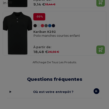
in
PT
9,14 €
13,44 €
-30%
Kariban K292
Polo manches courtes enfant
À partir de:
18,48 €
26,56 €
Affichage De Tous Les Produits.
Questions fréquentes
Où est votre entrepôt ?