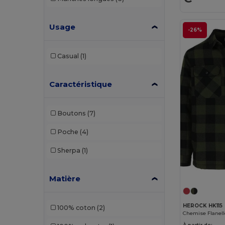
Usage
-26%
Casual
(1)
Caractéristique
Boutons
(7)
Poche
(4)
Sherpa
(1)
Matière
HEROCK HK115
100% coton
(2)