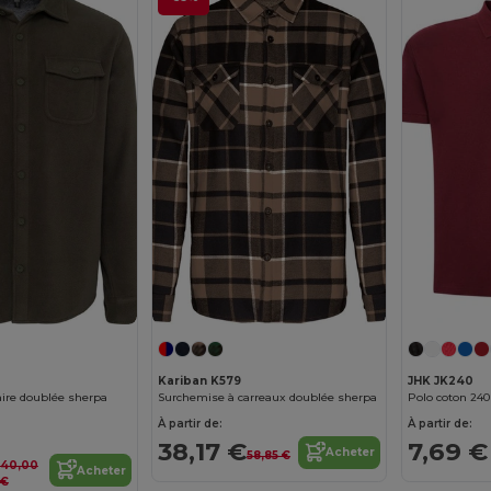
Kariban K579
JHK JK240
ire doublée sherpa
Surchemise à carreaux doublée sherpa
Polo coton 240
À partir de:
À partir de:
38,17 €
7,69 €
Acheter
58,85 €
40,00
Acheter
€