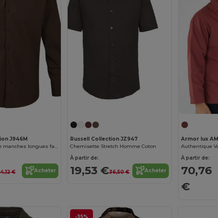
tion J946M
Russell Collection JZ947
Armor lux AM
Chemise ajustée manches longues facile d’entretien
Chemisette Stretch Homme Coton
À partir de:
À partir de:
19,53 €
70,76
Acheter
Acheter
4,12 €
36,50 €
€
-35%