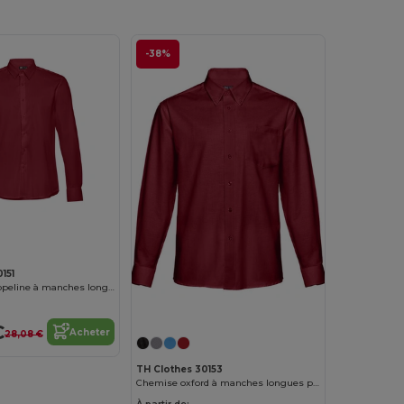
-38%
Personnalisez-le !
151
Chemise en popeline à manches longues pour hommes
Personnalisez-le !
€
Acheter
28,08 €
TH Clothes 30153
Chemise oxford à manches longues pour hommes