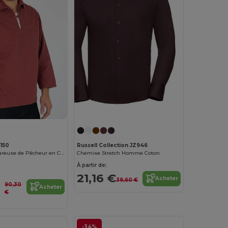
150
Russell Collection JZ946
Authentique Vareuse de Pêcheur en Coton
Chemise Stretch Homme Coton
À partir de:
21,16 €
Acheter
39,60 €
90,30
Acheter
€
-34%