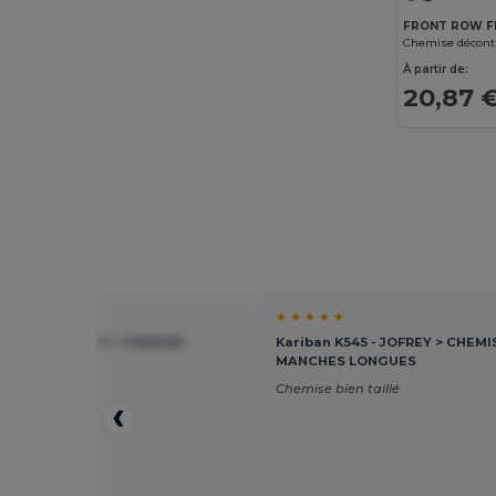
FRONT ROW F
Chemise décon
À partir de:
20,87 
★ ★
★ ★ ★ ★ ★
n K545 - JOFREY > CHEMISE
Kariban K545 - JOFREY > CHEMI
ES LONGUES
MANCHES LONGUES
Chemise bien taillé