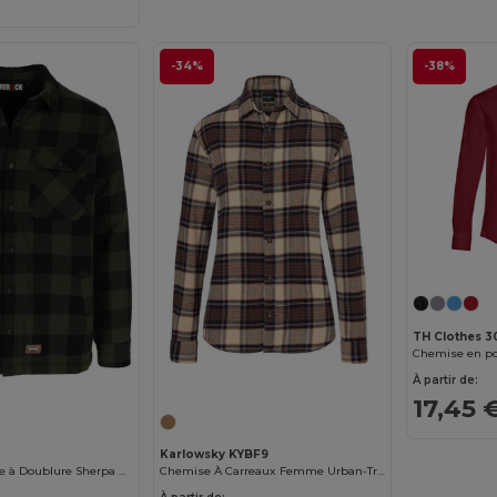
-34%
-38%
TH Clothes 30
À partir de:
17,45 
Karlowsky KYBF9
Chemise Flanelle à Doublure Sherpa Confort
Chemise À Carreaux Femme Urban-Trend