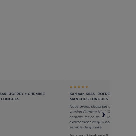
★ ★ ★ ★ ★
545 - JOFREY > CHEMISE
Kariban K545 - JOFREY > CHEMISE
 LONGUES
MANCHES LONGUES
Nous avons choisi cet article, ainsi qu
version Femme K459 "Jessica" pour n
chorale, les couleurs sont vives, c'est
exactement ce qu'il nous fallait. La 
semble de qualité.
Avis par Stephane S.