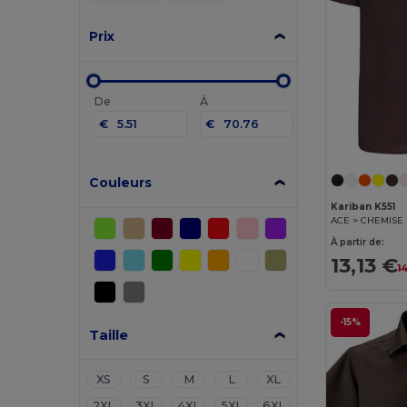
Prix
De
À
€
€
Couleurs
Kariban K551
ACE > CHEMISE
À partir de:
13,13 €
1
-15%
Taille
XS
S
M
L
XL
2XL
3XL
4XL
5XL
6XL