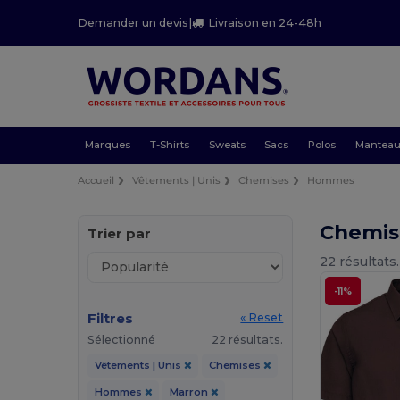
Demander un devis
|
Livraison en 24-48h
Marques
T-Shirts
Sweats
Sacs
Polos
Mantea
Accueil
Vêtements | Unis
Chemises
Hommes
Chemi
Trier par
22 résultats.
-11%
Filtres
« Reset
Sélectionné
22 résultats.
Vêtements | Unis
Chemises
Hommes
Marron