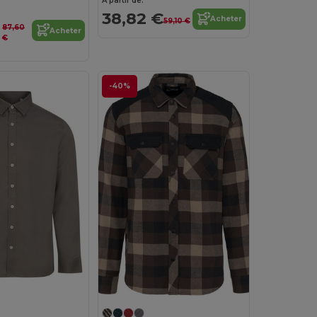
À partir de:
38,82 €
Acheter
59,10 €
87,60
Acheter
€
-40%