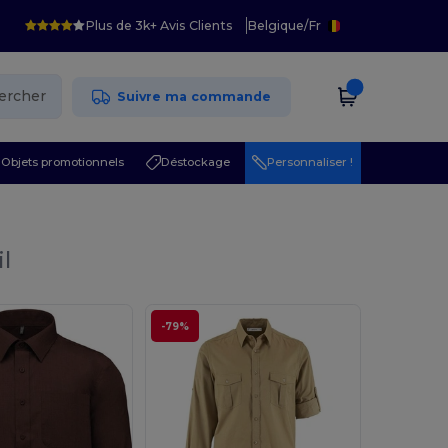
Plus de 3k+ Avis Clients
Belgique
/
Fr
ercher
Suivre ma commande
Objets promotionnels
Déstockage
Personnaliser !
il
-79%