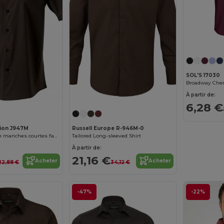
SOL'S 17030
À partir de:
6,28 €
tion J947M
Russell Europe R-946M-0
Chemise ajustée manches courtes facile d’entretien
Tailored Long-sleeved Shirt
À partir de:
21,16 €
Acheter
Acheter
22,88 €
34,12 €
-47%
-22%