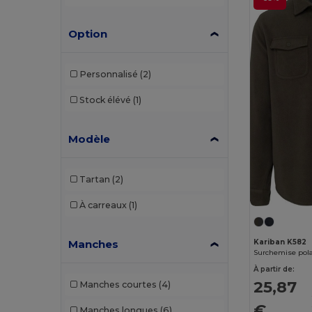
TH Clothes
(2)
Option
WK. Designed To Work
(1)
Personnalisé
(2)
Stock élévé
(1)
Modèle
Tartan
(2)
À carreaux
(1)
Manches
Kariban K582
Surchemise pola
À partir de:
25,87
Manches courtes
(4)
€
Manches longues
(6)