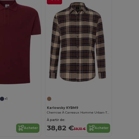
+1
Karlowsky KYBM9
Chemise À Carreaux Homme Urban-Trend
À partir de:
38,82 €
Acheter
Acheter
59,10 €