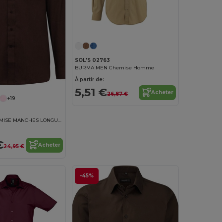
SOL'S 02763
BURMA MEN Chemise Homme
À partir de:
5,51 €
Acheter
26,87 €
+19
JOFREY > CHEMISE MANCHES LONGUES
€
Acheter
24,95 €
-45%