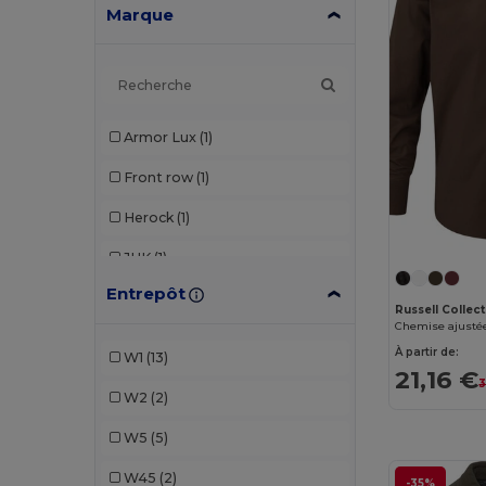
Marque
Armor Lux
(1)
Front row
(1)
Herock
(1)
JHK
(1)
Entrepôt
Kariban
(4)
Russell Collec
Karlowsky
(2)
À partir de:
W1
(13)
21,16 €
Russell
(2)
3
W2
(2)
Russell Collection
(5)
W5
(5)
SOL'S
(2)
W45
(2)
-35%