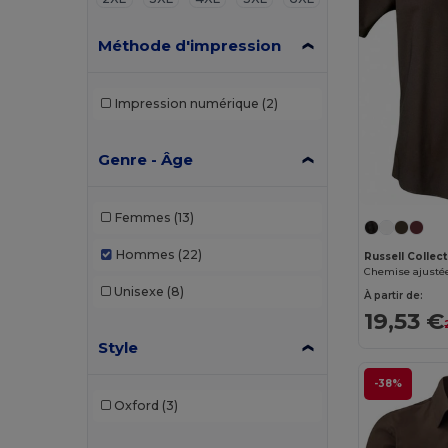
Méthode d'impression
Impression numérique
(2)
Genre - Âge
Femmes
(13)
Hommes
(22)
Russell Collec
Unisexe
(8)
À partir de:
19,53 €
Style
-38%
Oxford
(3)