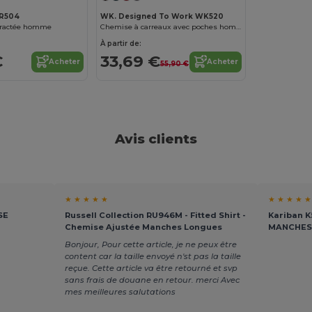
R504
WK. Designed To Work WK520
tractée homme
Chemise à carreaux avec poches homme
À partir de:
€
33,69 €
Acheter
Acheter
55,90 €
Avis clients
★ ★ ★ ★ ★
★ ★ ★ ★ ★
SE
Russell Collection RU946M - Fitted Shirt -
Kariban K
Chemise Ajustée Manches Longues
MANCHES
Bonjour, Pour cette article, je ne peux être
content car la taille envoyé n'st pas la taille
reçue. Cette article va être retourné et svp
sans frais de douane en retour. merci Avec
mes meilleures salutations