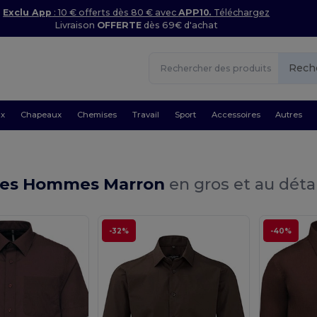
Exclu App
: 10 € offerts dès 80 € avec
APP10.
Téléchargez
Livraison
OFFERTE
dès 69€ d'achat
Rech
ux
Chapeaux
Chemises
Travail
Sport
Accessoires
Autres
ses Hommes Marron
en gros et au déta
-32%
-40%