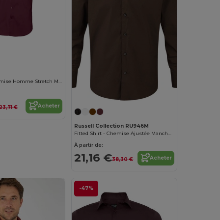
Broadway Chemise Homme Stretch Manches Courtes
Acheter
23,71 €
Russell Collection RU946M
Fitted Shirt - Chemise Ajustée Manches Longues
À partir de:
21,16 €
Acheter
38,30 €
-47%