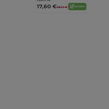
À partir de:
17,60 €
Acheter
28,34 €