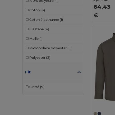
À partir de:
100% polyester
(1)
64,43
Coton
(8)
€
Coton élasthanne
(1)
Elastane
(4)
Maille
(1)
Micropolaire polyester
(1)
Polyester
(3)
Fit
Cintré
(9)