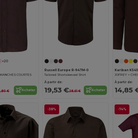
+20
Russell Europe R-947M-0
Kariban K545
 MANCHES COURTES
Tailored Shortsleeved Shirt
À partir de:
À partir de:
19,53 €
14,85 
Acheter
Acheter
4,80 €
28,61 €
-38%
-74%