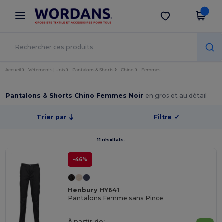
×
Appli Wordans
Obtenir l'appli
Meilleurs prix sur l’app !
Accueil
Vêtements | Unis
Pantalons & Shorts
Chino
Femmes
Pantalons & Shorts Chino Femmes Noir
en gros et au détail
Trier par
Filtre
✓
11 résultats.
-46%
Henbury HY641
Pantalons Femme sans Pince
À partir de: