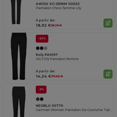
AWDIS SO DENIM SD025
Pantalon Chino femme Lily
À partir de:
18,92 €
35,10 €
-62%
Roly PA9107
HILTON Pantalon femme
À partir de:
14,24 €
37,02 €
-9%
NEOBLU 03779
Germain Women Pantalon De Costume Taille élastiquée Femme