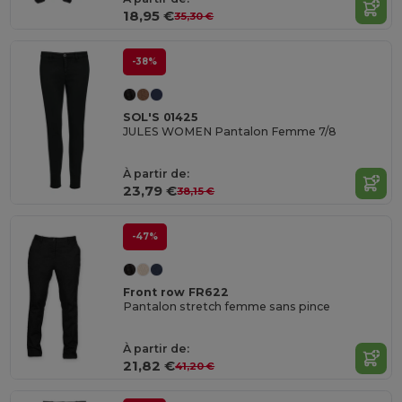
18,95 €
35,30 €
-38%
SOL'S 01425
JULES WOMEN Pantalon Femme 7/8
À partir de:
23,79 €
38,15 €
-47%
Front row FR622
Pantalon stretch femme sans pince
À partir de:
21,82 €
41,20 €