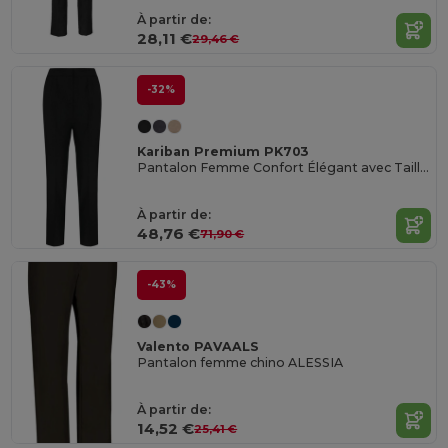
À partir de:
28,11 €
29,46 €
-32%
Kariban Premium PK703
Pantalon Femme Confort Élégant avec Taille Élastique
À partir de:
48,76 €
71,90 €
-43%
Valento PAVAALS
Pantalon femme chino ALESSIA
À partir de:
14,52 €
25,41 €