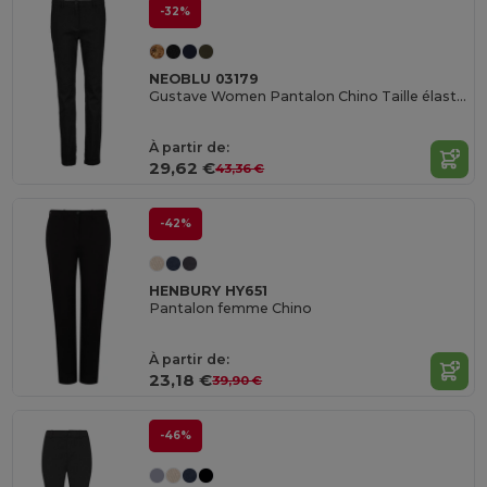
-32%
NEOBLU 03179
Gustave Women Pantalon Chino Taille élastiquée Femme
À partir de:
29,62 €
43,36 €
-42%
HENBURY HY651
Pantalon femme Chino
À partir de:
23,18 €
39,90 €
-46%