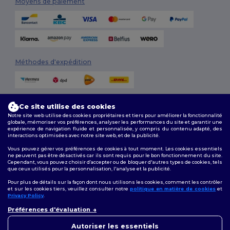
Moyens de paiement
Méthodes d'expédition
Ce site utilise des cookies
Notre site web utilise des cookies propriétaires et tiers pour améliorer la fonctionnalité
globale, mémoriser vos préférences, analyser les performances du site et garantir une
expérience de navigation fluide et personnalisée, y compris du contenu adapté, des
interactions optimisées avec notre site web, et de la publicité.
Suivez-nous
Vous pouvez gérer vos préférences de cookies à tout moment. Les cookies essentiels
ne peuvent pas être désactivés car ils sont requis pour le bon fonctionnement du site.
Cependant, vous pouvez choisir d’accepter ou de bloquer d'autres types de cookies, tels
que ceux utilisés pour la personnalisation, l'analyse et la publicité.
2026. Tous droits réservés
Pour plus de détails sur la façon dont nous utilisons les cookies, comment les contrôler
Conditions Générales
|
Politique de personnalisation
|
Politique de
et sur les cookies tiers, veuillez consulter notre
politique en matière de cookies
et
Confidentialité
|
Politique de Cookies
|
Plan du Site
Privacy Policy
.
👋
Bonjour
Préférences d'évaluation
Si vous avez des questions ou
Bruxelles
|
Anvers
|
Mortsel
|
Malines
|
Lierre
|
Turnhout
|
Geel
|
des préoccupations, vous
Autoriser les essentiels
Herentals
|
Hoogstraten
|
Bruges
pouvez nous contacter à tout