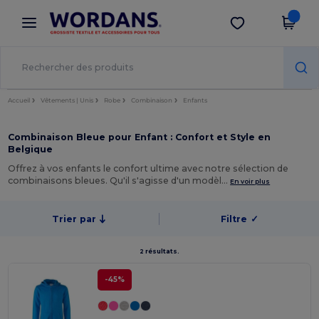
×
Appli Wordans
Obtenir l'appli
Meilleurs prix sur l’app !
Accueil
Vêtements | Unis
Robe
Combinaison
Enfants
Combinaison Bleue pour Enfant : Confort et Style en
Belgique
Offrez à vos enfants le confort ultime avec notre sélection de
combinaisons bleues. Qu'il s'agisse d'un modèl…
En voir plus
Trier par
Filtre
✓
2 résultats.
-45%