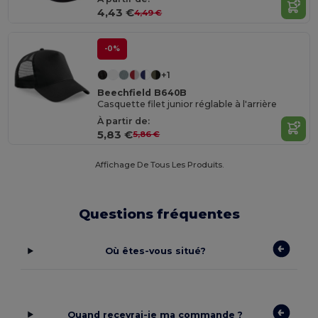
4,43 €
4,49 €
-0%
+1
Beechfield B640B
Casquette filet junior réglable à l'arrière
À partir de:
5,83 €
5,86 €
Affichage De Tous Les Produits.
Questions fréquentes
Où êtes-vous situé?
Quand recevrai-je ma commande ?