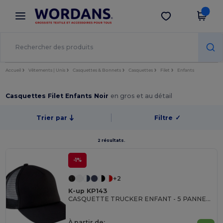
×
Appli Wordans
Obtenir l'appli
Meilleurs prix sur l’app !
Accueil
Vêtements | Unis
Casquettes & Bonnets
Casquettes
Filet
Enfants
Casquettes Filet Enfants Noir
en gros et au détail
Trier par
Filtre
✓
2 résultats.
-1%
+2
K-up KP143
CASQUETTE TRUCKER ENFANT - 5 PANNEAUX
À partir de: