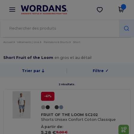
×
Appli Wordans
Obtenir l'appli
Meilleurs prix sur l’app !
Accueil
Vêtements | Unis
Pantalons & Shorts
Short
Short Fruit of the Loom
en gros et au détail
Trier par
Filtre
✓
2 résultats.
-41%
FRUIT OF THE LOOM SC202
Shorts Unisex Confort Coton Classique
À partir de:
5,28 €
9,00 €