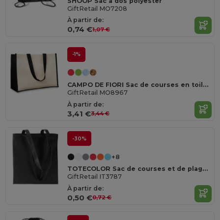
SHOOP Sac à dos polyester
GiftRetail MO7208
À partir de:
0,74 €
1,07 €
-1%
CAMPO DE FIORI Sac de courses en toile de jute
GiftRetail MO8967
À partir de:
3,41 €
3,44 €
-30%
+8
TOTECOLOR Sac de courses et de plage polyvalent réutilisable
GiftRetail IT3787
À partir de:
0,50 €
0,72 €