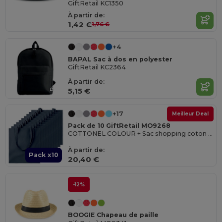
GiftRetail KC1350
À partir de:
1,42 €
1,76 €
+4
BAPAL Sac à dos en polyester
GiftRetail KC2364
À partir de:
5,15 €
+17
Meilleur Deal
Pack de 10 GiftRetail MO9268
COTTONEL COLOUR + Sac shopping coton 140gr/m²
À partir de:
Pack x10
20,40 €
-12%
BOOGIE Chapeau de paille