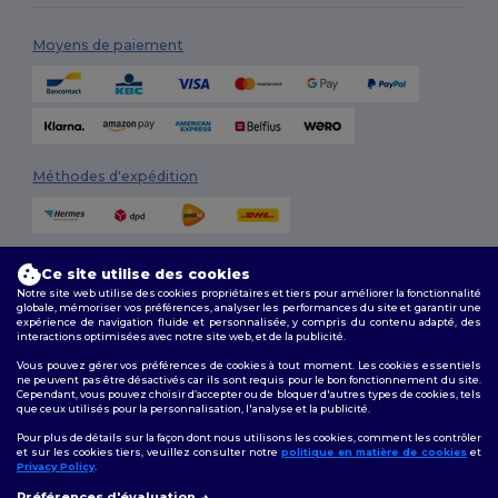
Moyens de paiement
Méthodes d'expédition
Ce site utilise des cookies
Notre site web utilise des cookies propriétaires et tiers pour améliorer la fonctionnalité
globale, mémoriser vos préférences, analyser les performances du site et garantir une
expérience de navigation fluide et personnalisée, y compris du contenu adapté, des
interactions optimisées avec notre site web, et de la publicité.
Suivez-nous
Vous pouvez gérer vos préférences de cookies à tout moment. Les cookies essentiels
ne peuvent pas être désactivés car ils sont requis pour le bon fonctionnement du site.
Cependant, vous pouvez choisir d’accepter ou de bloquer d'autres types de cookies, tels
que ceux utilisés pour la personnalisation, l'analyse et la publicité.
2026. Tous droits réservés
Pour plus de détails sur la façon dont nous utilisons les cookies, comment les contrôler
Conditions Générales
|
Politique de personnalisation
|
Politique de
et sur les cookies tiers, veuillez consulter notre
politique en matière de cookies
et
Confidentialité
|
Politique de Cookies
|
Plan du Site
Privacy Policy
.
👋
Bonjour
Préférences d'évaluation