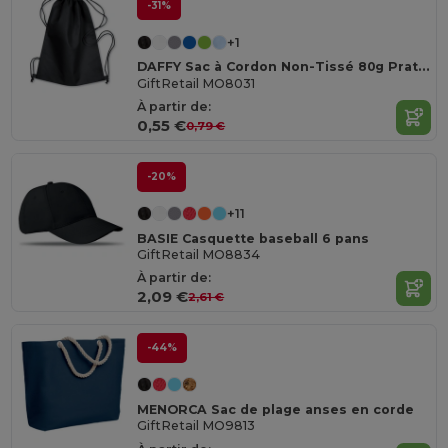
-31%
+1
DAFFY Sac à Cordon Non-Tissé 80g Pratique et Léger
GiftRetail MO8031
À partir de:
0,55 €
0,79 €
-20%
+11
BASIE Casquette baseball 6 pans
GiftRetail MO8834
À partir de:
2,09 €
2,61 €
-44%
MENORCA Sac de plage anses en corde
GiftRetail MO9813