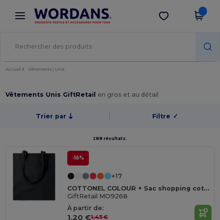
×
Appli Wordans
Obtenir l'appli
Meilleurs prix sur l’app !
Accueil
Vêtements | Unis
Vêtements Unis GiftRetail
en gros et au détail
Trier par
Filtre
✓
288 résultats.
-16%
+17
COTTONEL COLOUR + Sac shopping coton 140gr/m²
GiftRetail MO9268
À partir de:
1,20 €
1,43 €