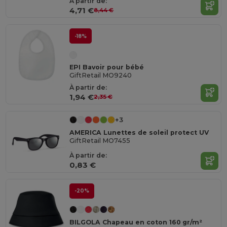
À partir de:
4,71 €
8,44 €
-18%
EPI Bavoir pour bébé
GiftRetail MO9240
À partir de:
1,94 €
2,35 €
+3
AMERICA Lunettes de soleil protect UV
GiftRetail MO7455
À partir de:
0,83 €
-20%
BILGOLA Chapeau en coton 160 gr/m²