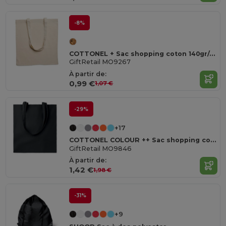
-8%
COTTONEL + Sac shopping coton 140gr/m²
GiftRetail MO9267
À partir de:
0,99 €
1,07 €
-29%
+17
COTTONEL COLOUR ++ Sac shopping coton 180gr/m² MO9846-
GiftRetail MO9846
À partir de:
1,42 €
1,98 €
-31%
+9