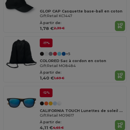
GLOP CAP Casquette base-ball en coton
GiftRetail KC1447
À partir de:
1,78 €
2,39 €
-17%
+5
COLORED Sac à cordon en coton
GiftRetail MO8484
À partir de:
1,40 €
1,69 €
-12%
CALIFORNIA TOUCH Lunettes de soleil en bambou
GiftRetail MO9617
À partir de:
4,11 €
4,65 €