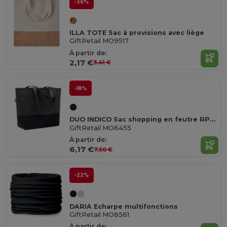
-36%
ILLA TOTE Sac à provisions avec liège
GiftRetail MO9517
À partir de:
2,17 €
3,41 €
-18%
DUO INDICO Sac shopping en feutre RPET
GiftRetail MO6455
À partir de:
6,17 €
7,50 €
-22%
DARIA Echarpe multifonctions
GiftRetail MO8561
À partir de: