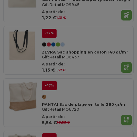
GiftRetail MO9845
À partir de:
1,22 €
1,31 €
-27%
ZEVRA Sac shopping en coton 140 gr/m²
GiftRetail MO6437
À partir de:
1,15 €
1,57 €
-47%
PANTAI Sac de plage en toile 280 gr/m
GiftRetail MO6720
À partir de:
5,54 €
10,53 €