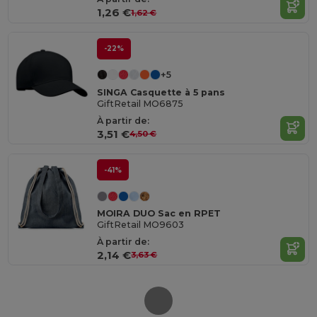
1,26 €
1,62 €
-22%
+5
SINGA Casquette à 5 pans
GiftRetail MO6875
À partir de:
3,51 €
4,50 €
-41%
MOIRA DUO Sac en RPET
GiftRetail MO9603
À partir de:
2,14 €
3,63 €