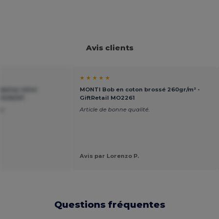
Avis clients
★ ★ ★ ★ ★
pping coton
MONTI Bob en coton brossé 260gr/m² -
l MO9267
GiftRetail MO2261
op
Article de bonne qualité.
Avis par Lorenzo P.
Questions fréquentes