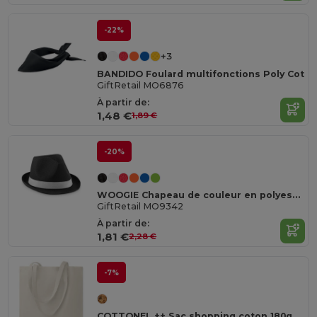
-22%
+3
BANDIDO Foulard multifonctions Poly Cot
GiftRetail MO6876
À partir de:
1,48 €
1,89 €
-20%
WOOGIE Chapeau de couleur en polyester
GiftRetail MO9342
À partir de:
1,81 €
2,28 €
-7%
COTTONEL ++ Sac shopping coton 180gr/m²