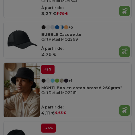
GiftRetail MO9341
À partir de:
3,27 €
3,70 €
+5
BUBBLE Casquette
GiftRetail MO2269
À partir de:
2,79 €
-12%
+1
MONTI Bob en coton brossé 260gr/m²
GiftRetail MO2261
À partir de:
4,11 €
4,65 €
-26%