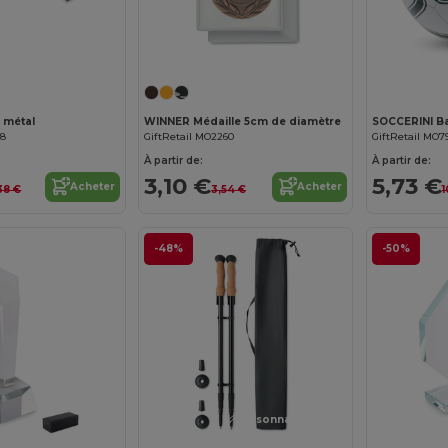
n métal
WINNER Médaille 5cm de diamètre
68
GiftRetail MO2260
GiftRetail MO7
À partir de:
À partir de:
3,10 €
5,73 €
Acheter
Acheter
,38 €
3,54 €
1
-48%
-50%
Personnalisez-le !