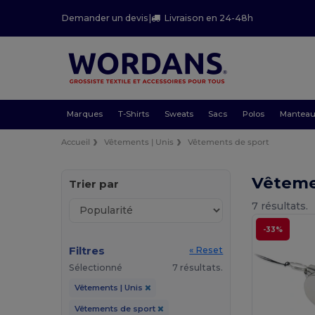
Demander un devis
|
Livraison en 24-48h
Marques
T-Shirts
Sweats
Sacs
Polos
Mantea
Accueil
Vêtements | Unis
Vêtements de sport
Vêtemen
Trier par
7 résultats.
-33%
Filtres
« Reset
Sélectionné
7 résultats.
Vêtements | Unis
Vêtements de sport