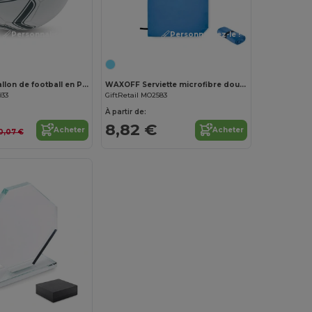
Personnalisez-le !
Personnalisez-le !
SOCCERINI Ballon de football en PVC 21.5cm
WAXOFF Serviette microfibre double face
933
GiftRetail MO2583
À partir de:
8,82 €
Acheter
Acheter
0,07 €