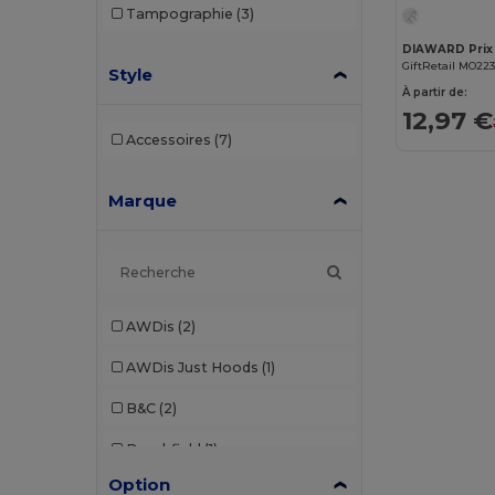
Tampographie
(3)
GiftRetail MO22
Style
À partir de:
12,97 €
Accessoires
(7)
Marque
AWDis
(2)
AWDis Just Hoods
(1)
B&C
(2)
Beechfield
(1)
Option
Brook Taverner
(7)