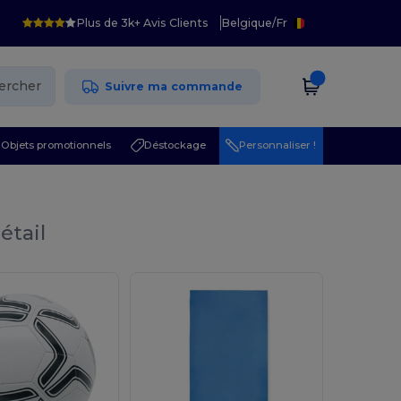
Plus de 3k+ Avis Clients
Belgique
/
Fr
ercher
Suivre ma commande
Objets promotionnels
Déstockage
Personnaliser !
étail