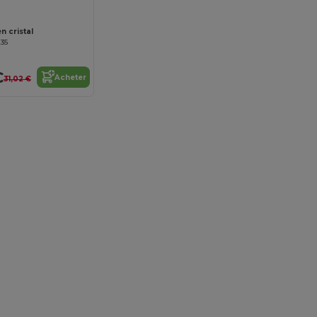
 cristal
135
€
Acheter
31,02 €