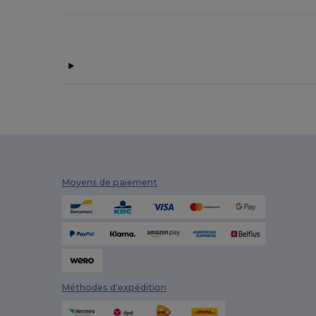
JHK
(11)
Just Cool
(17)
K-up
(1)
Kariban
(10)
Kariban Premium
(3)
Kimood
(3)
Korntex
(2)
Moyens de paiement
Larkwood
(2)
Malfini
(4)
Malfini Premium
(1)
Mumbles
(1)
Méthodes d'expédition
Mustaghata
(11)