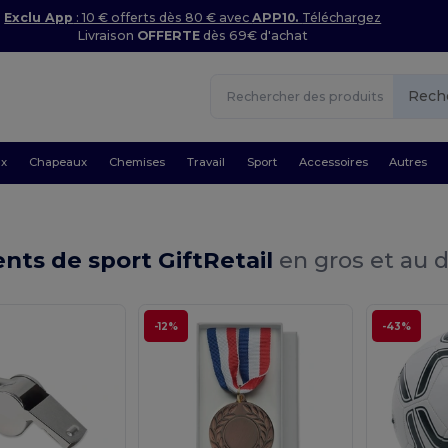
Exclu App
: 10 € offerts dès 80 € avec
APP10.
Téléchargez
Livraison
OFFERTE
dès 69€ d'achat
Rech
ux
Chapeaux
Chemises
Travail
Sport
Accessoires
Autres
ts de sport GiftRetail
en gros et au d
-12%
-43%