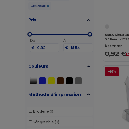
GiftRetail
Prix
XIULA Sifflet e
GiftRetail MO22
De
À
À partir de:
€
€
0,92 €
1
Couleurs
-48%
Méthode d'impression
Broderie
(1)
Sérigraphie
(3)