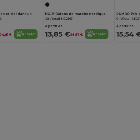
DIAWARD Prix en cristal dans un coffret
NOLE Bâtons de marche nordique
RUMBO Prix en
36
GiftRetail MO2363
GiftRetail MO2
À partir de:
À partir de:
13,85 €
15,54 
Acheter
Acheter
24,81 €
26,57 €