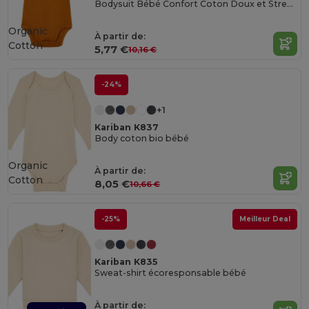
Bodysuit Bébé Confort Coton Doux et Stretch
Organic
À partir de:
Cotton
5,77 €
10,16 €
-24%
+1
Kariban K837
Body coton bio bébé
Organic
À partir de:
Cotton
8,05 €
10,66 €
-25%
Meilleur Deal
Kariban K835
Sweat-shirt écoresponsable bébé
À partir de: