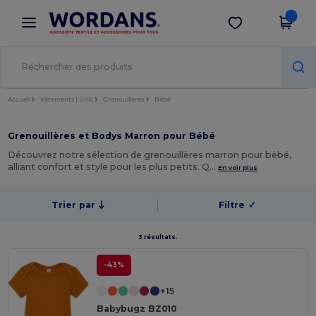
×
Appli Wordans
Obtenir l'appli
Meilleurs prix sur l’app !
Accueil
Vêtements | Unis
Grenouillères
Bébé
Grenouillères et Bodys Marron pour Bébé
Découvrez notre sélection de grenouillères marron pour bébé,
alliant confort et style pour les plus petits. Q…
En voir plus
Trier par
Filtre
✓
3 résultats.
-43%
+15
Babybugz BZ010