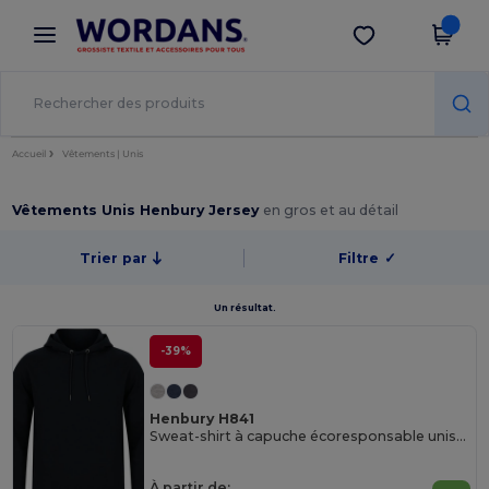
×
Appli Wordans
Obtenir l'appli
Meilleurs prix sur l’app !
Accueil
Vêtements | Unis
Vêtements Unis Henbury Jersey
en gros et au détail
Trier par
Filtre
✓
Un résultat.
-39%
Henbury H841
Sweat-shirt à capuche écoresponsable unisexe
À partir de: