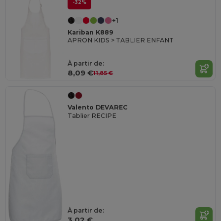
-32%
+1
Kariban K889
APRON KIDS > TABLIER ENFANT
À partir de:
8,09 €
11,85 €
Valento DEVAREC
Tablier RECIPE
À partir de:
3,02 €