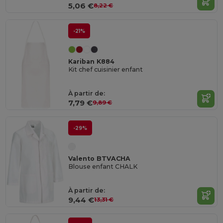
5,06 €
8,22 €
-21%
Kariban K884
Kit chef cuisinier enfant
À partir de:
7,79 €
9,89 €
-29%
Valento BTVACHA
Blouse enfant CHALK
À partir de:
9,44 €
13,31 €