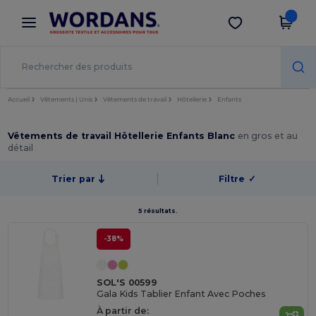
×
Appli Wordans
Obtenir l'appli
Meilleurs prix sur l’app !
Accueil
Vêtements | Unis
Vêtements de travail
Hôtellerie
Enfants
Vêtements de travail Hôtellerie Enfants Blanc
en gros et au
détail
Trier par
Filtre
✓
5 résultats.
-38%
SOL'S 00599
Gala Kids Tablier Enfant Avec Poches
À partir de: