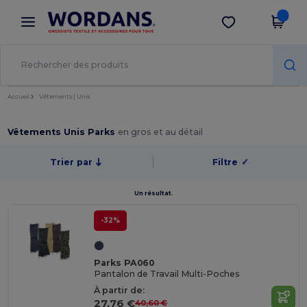
×
Appli Wordans
Obtenir l'appli
Meilleurs prix sur l’app !
Accueil
Vêtements | Unis
Vêtements Unis Parks
en gros et au détail
Trier par
Filtre
✓
Un résultat.
-32%
Parks PA060
Pantalon de Travail Multi-Poches
À partir de:
27,76 €
40,60 €