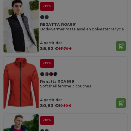
-39%
REGATTA RGA861
Bodywarmer matelassé en polyester recyclé
À partir de:
38,62 €
63,70 €
-39%
Regatta RGA689
Softshell femme 3 couches
À partir de:
30,63 €
50,50 €
-38%