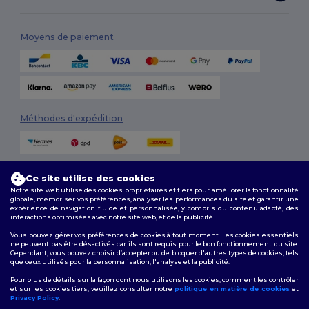
Moyens de paiement
Méthodes d'expédition
Ce site utilise des cookies
Notre site web utilise des cookies propriétaires et tiers pour améliorer la fonctionnalité
globale, mémoriser vos préférences, analyser les performances du site et garantir une
expérience de navigation fluide et personnalisée, y compris du contenu adapté, des
interactions optimisées avec notre site web, et de la publicité.
Suivez-nous
Vous pouvez gérer vos préférences de cookies à tout moment. Les cookies essentiels
ne peuvent pas être désactivés car ils sont requis pour le bon fonctionnement du site.
Cependant, vous pouvez choisir d’accepter ou de bloquer d'autres types de cookies, tels
que ceux utilisés pour la personnalisation, l'analyse et la publicité.
2026. Tous droits réservés
Pour plus de détails sur la façon dont nous utilisons les cookies, comment les contrôler
Conditions Générales
|
Politique de personnalisation
|
Politique de
et sur les cookies tiers, veuillez consulter notre
politique en matière de cookies
et
Confidentialité
|
Politique de Cookies
|
Plan du Site
Privacy Policy
.
👋
Bonjour