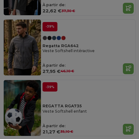
À partir de:
22,62 €
37,30 €
-39%
Regatta RGA642
Veste Softshell intéractive
À partir de:
27,95 €
46,10 €
-39%
REGATTA RGA735
Veste Softshell enfant
À partir de:
21,27 €
35,10 €