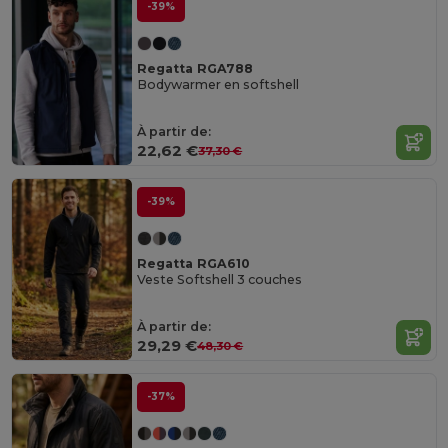
-39%
Regatta RGA788
Bodywarmer en softshell
À partir de:
22,62 €
37,30 €
-39%
Regatta RGA610
Veste Softshell 3 couches
À partir de:
29,29 €
48,30 €
-37%