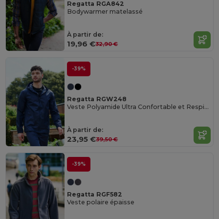
Regatta RGA842
Bodywarmer matelassé
À partir de:
19,96 €
32,90 €
-39%
Regatta RGW248
Veste Polyamide Ultra Confortable et Respirante
À partir de:
23,95 €
39,50 €
-39%
Regatta RGF582
Veste polaire épaisse