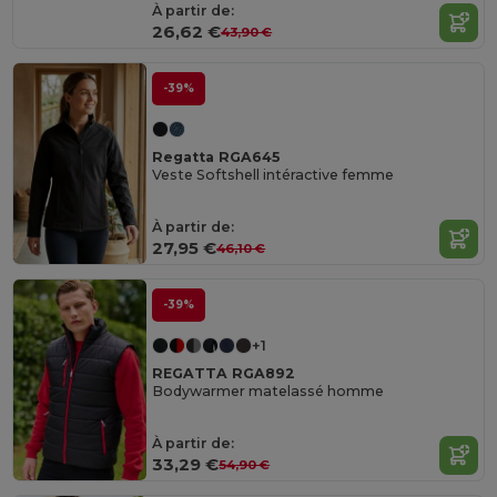
À partir de:
26,62 €
43,90 €
-39%
Regatta RGA645
Veste Softshell intéractive femme
À partir de:
27,95 €
46,10 €
-39%
+1
REGATTA RGA892
Bodywarmer matelassé homme
À partir de:
33,29 €
54,90 €