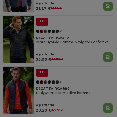
À partir de:
21,27 €
35,10 €
-39%
+1
REGATTA RGA549
Veste Hybride Homme Navigate Confort et Liberté
À partir de:
35,96 €
59,30 €
-39%
+1
REGATTA RGA894
Bodywarmer bi-matière homme
À partir de:
29,29 €
48,30 €