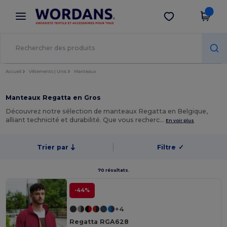
×
Appli Wordans
Obtenir l'appli
Meilleurs prix sur l’app !
Accueil
Vêtements | Unis
Manteaux
Manteaux Regatta en Gros
Découvrez notre sélection de manteaux Regatta en Belgique,
alliant technicité et durabilité. Que vous recherc…
En voir plus
Trier par
Filtre
✓
70 résultats.
-44%
+4
Regatta RGA628