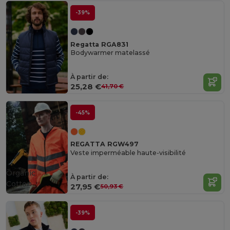
-39%
Regatta RGA831
Bodywarmer matelassé
À partir de:
25,28 €
41,70 €
-45%
REGATTA RGW497
Veste imperméable haute-visibilité
Organic
À partir de:
Cotton
27,95 €
50,93 €
-39%