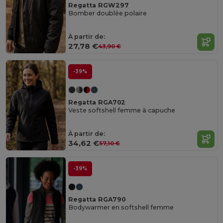
Regatta RGW297
Bomber doublée polaire
À partir de:
27,78 €
43,90 €
-39%
Regatta RGA702
Veste softshell femme à capuche
À partir de:
34,62 €
57,10 €
-39%
Regatta RGA790
Bodywarmer en softshell femme