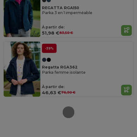
REGATTA RGA150
Parka 3 en 1 imperméable
À partir de:
51,98 €
83,50 €
-39%
Regatta RGA362
Parka femme isolante
À partir de:
46,63 €
76,90 €