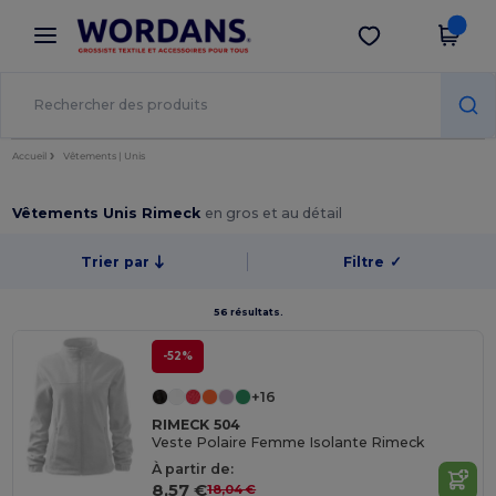
×
Appli Wordans
Obtenir l'appli
Meilleurs prix sur l’app !
Accueil
Vêtements | Unis
Vêtements Unis Rimeck
en gros et au détail
Trier par
Filtre
✓
56 résultats.
-52%
+16
RIMECK 504
Veste Polaire Femme Isolante Rimeck
À partir de:
8,57 €
18,04 €