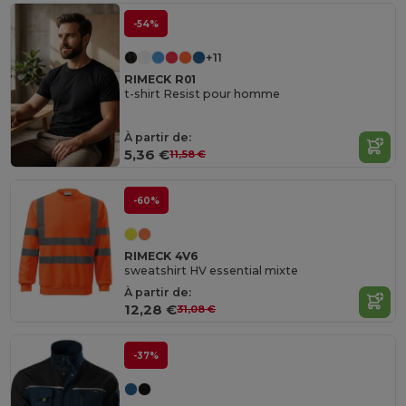
-54%
+11
RIMECK R01
t-shirt Resist pour homme
À partir de:
5,36 €
11,58 €
-60%
RIMECK 4V6
sweatshirt HV essential mixte
À partir de:
12,28 €
31,08 €
-37%