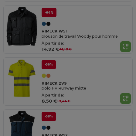
-64%
RIMECK W51
blouson de travail Woody pour homme
À partir de:
14,92 €
41,10 €
-56%
RIMECK 2V9
polo HV Runway mixte
À partir de:
8,50 €
19,44 €
-58%
RIMECK W52