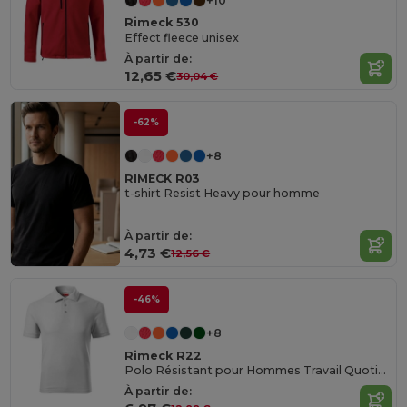
+10
Rimeck 530
Effect fleece unisex
À partir de:
12,65 €
30,04 €
-62%
+8
RIMECK R03
t-shirt Resist Heavy pour homme
À partir de:
4,73 €
12,56 €
-46%
+8
Rimeck R22
Polo Résistant pour Hommes Travail Quotidien
À partir de: