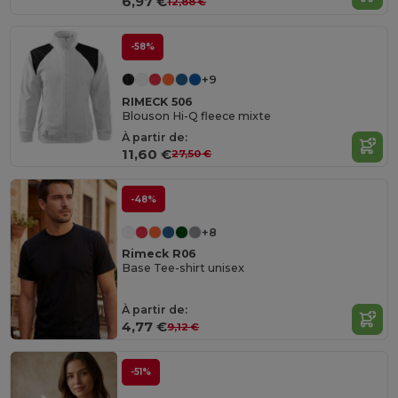
6,97 €
12,88 €
-58%
+9
RIMECK 506
Blouson Hi-Q fleece mixte
À partir de:
11,60 €
27,50 €
-48%
+8
Rimeck R06
Base Tee-shirt unisex
À partir de:
4,77 €
9,12 €
-51%