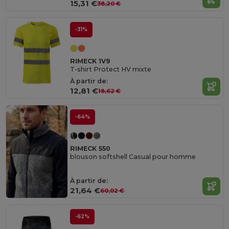
15,31 €
38,20 €
-31%
RIMECK 1V9
T-shirt Protect HV mixte
À partir de:
12,81 €
18,62 €
-64%
RIMECK 550
blouson softshell Casual pour homme
À partir de:
21,64 €
60,02 €
-62%