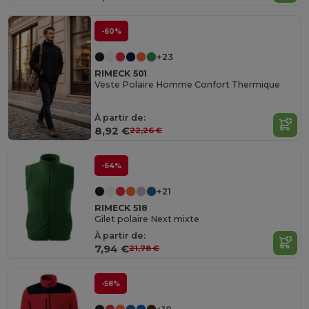
-60%
+23
RIMECK 501
Veste Polaire Homme Confort Thermique
À partir de:
8,92 €
22,26 €
-64%
+21
RIMECK 518
Gilet polaire Next mixte
À partir de:
7,94 €
21,78 €
-58%