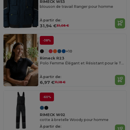
RIMECK W53
blouson de travail Ranger pour homme
À partir de:
31,94 €
51,08 €
-38%
+10
Rimeck R23
Polo Femme Élégant et Résistant pour le Travail
À partir de:
6,97 €
11,18 €
-60%
RIMECK W02
cotte à bretelle Woody pour homme
À partir de: