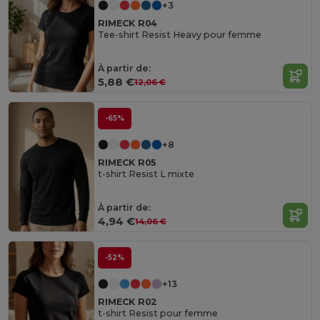
+3
RIMECK R04
Tee-shirt Resist Heavy pour femme
À partir de:
5,88 €
12,06 €
-65%
+8
RIMECK R05
t-shirt Resist L mixte
À partir de:
4,94 €
14,06 €
-52%
+13
RIMECK R02
t-shirt Resist pour femme