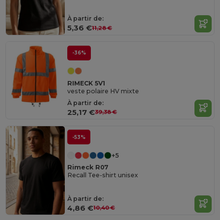
À partir de:
5,36 €
11,28 €
-36%
RIMECK 5V1
veste polaire HV mixte
À partir de:
25,17 €
39,38 €
-53%
+5
Rimeck R07
Recall Tee-shirt unisex
À partir de:
4,86 €
10,40 €