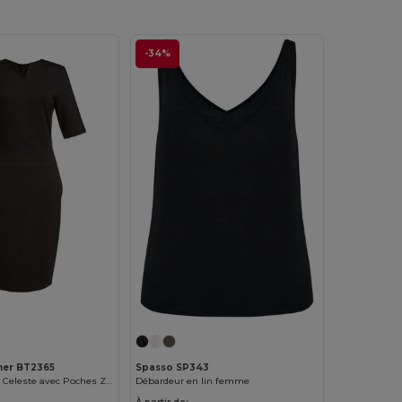
-34%
ner BT2365
Spasso SP343
Robe Élégante Celeste avec Poches Zippées
Débardeur en lin femme