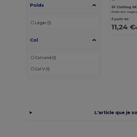
Poids
SF Clothing SK
Robe dos nage
À partir de:
Léger
(1)
11,24 €
1
Col
Col rond
(1)
Col V
(1)
L'article que je 