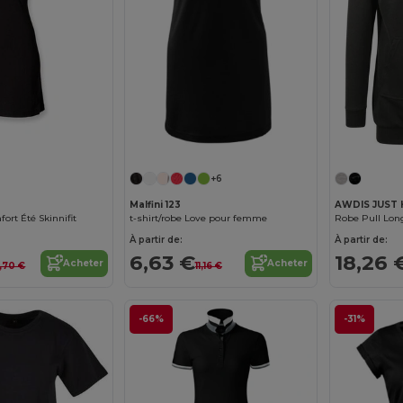
+6
Malfini 123
AWDIS JUST 
fort Été Skinnifit
t-shirt/robe Love pour femme
À partir de:
À partir de:
6,63 €
18,26 
Acheter
Acheter
6,70 €
11,16 €
-66%
-31%