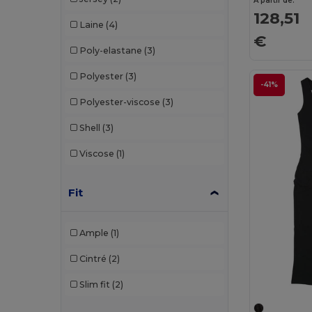
À partir de:
128,51
Laine
(4)
€
Poly-elastane
(3)
Polyester
(3)
-41%
Polyester-viscose
(3)
Shell
(3)
Viscose
(1)
Fit
Ample
(1)
Cintré
(2)
Slim fit
(2)