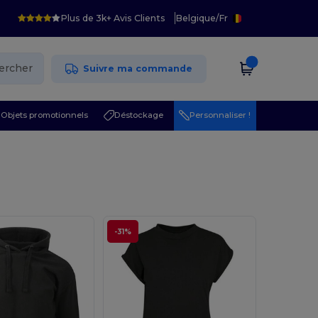
Plus de 3k+ Avis Clients
Belgique
/
Fr
ercher
Suivre ma commande
Objets promotionnels
Déstockage
Personnaliser !
-31%