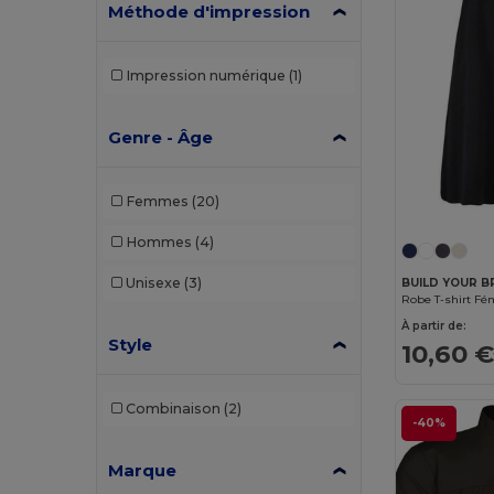
Méthode d'impression
Impression numérique
(1)
Genre - Âge
Femmes
(20)
Hommes
(4)
Unisexe
(3)
BUILD YOUR B
À partir de:
Style
10,60 
Combinaison
(2)
-40%
Marque