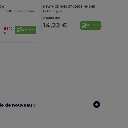
04
NEW MORNING STUDIOS NM045
Combinaison en maille manches courtes en lin femme
Robe longue
À partir de:
14,22 €
Acheter
158,10
Acheter
€
ible de nouveau ?