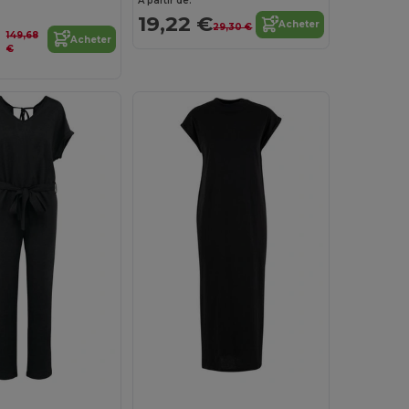
À partir de:
19,22 €
Acheter
29,30 €
149,68
Acheter
€