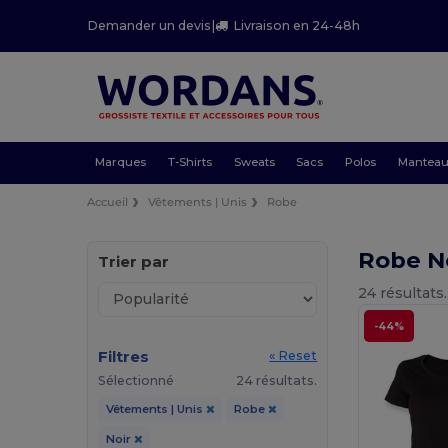
Demander un devis
|
Livraison en 24-48h
Marques
T-Shirts
Sweats
Sacs
Polos
Mantea
Accueil
Vêtements | Unis
Robe
Robe N
Trier par
24 résultats.
-44%
Filtres
« Reset
Sélectionné
24 résultats.
Vêtements | Unis
Robe
Noir