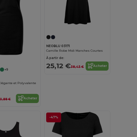
NEOBLU 03171
Camille Robe Midi Manches Courtes
À partir de:
25,12 €
Acheter
38,43 €
+9
légante et Polyvalente
Acheter
10,88 €
-47%