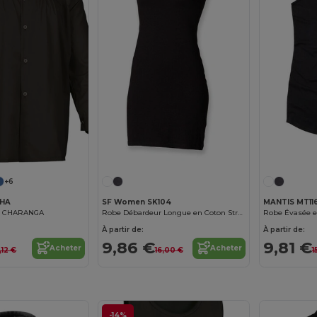
+6
CHA
SF Women SK104
MANTIS MT11
te CHARANGA
Robe Débardeur Longue en Coton Stretch Confortable
Robe Évasée e
À partir de:
À partir de:
9,86 €
9,81 €
Acheter
Acheter
,12 €
16,00 €
1
-14%