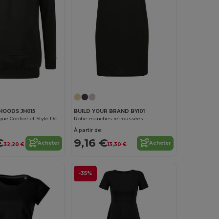
HOODS JH015
BUILD YOUR BRAND BY101
Robe Pull Longue Confort et Style Décontracté
Robe manches retroussées
À partir de:
€
9,16 €
Acheter
Acheter
32,20 €
13,30 €
-35%