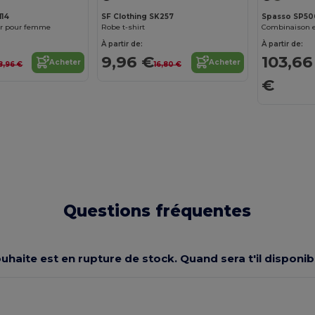
114
SF Clothing SK257
Spasso SP50
ur pour femme
Robe t-shirt
À partir de:
À partir de:
9,96 €
103,66
Acheter
Acheter
8,96 €
16,80 €
€
Questions fréquentes
souhaite est en rupture de stock. Quand sera t'il dispon