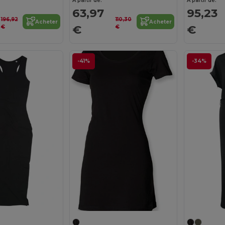
À partir de:
À partir de:
63,97
95,23
196,92
110,30
Acheter
Acheter
€
€
€
€
-41%
-34%