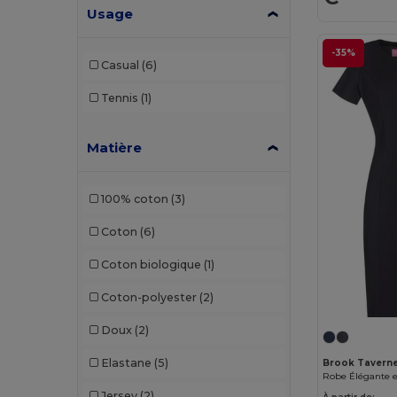
Usage
-35%
Casual
(6)
Tennis
(1)
Matière
100% coton
(3)
Coton
(6)
Coton biologique
(1)
Coton-polyester
(2)
Doux
(2)
Elastane
(5)
Brook Tavern
Jersey
(2)