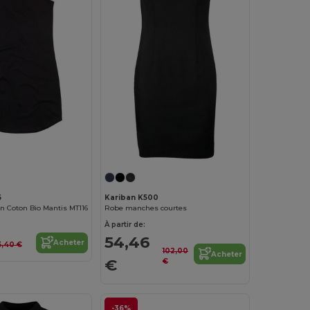
6
Kariban K500
n Coton Bio Mantis MT116
Robe manches courtes
À partir de:
54,46
Acheter
5,40 €
102,00
Acheter
€
€
-36%