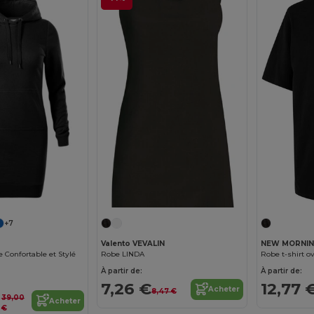
+7
Valento VEVALIN
NEW MORNIN
 Confortable et Stylé
Robe LINDA
Robe t-shirt 
À partir de:
À partir de:
7,26 €
12,77 
Acheter
8,47 €
39,00
Acheter
€