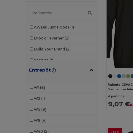
AWDis Just Hoods
(1)
Brook Taverner
(2)
Build Your Brand
(2)
Kariban
(1)
Entrepôt
Kariban Premium
(1)
Malfini
(3)
Valento CSVA
W1
(8)
Surchemise fê
Malfini Premium
(1)
À partir de:
W2
(1)
9,07 €
Mantis
(1)
15
W5
(9)
Neoblu
(1)
W8
(4)
NEW MORNING STUDIOS
(2)
W40
(2)
-37%