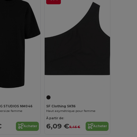
G STUDIOS NM046
SF Clothing SK116
oversize femme
Haut asymétrique pour femme
À partir de:
€
6,09 €
Acheter
Acheter
9,46 €