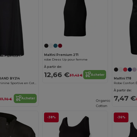
Malfini Premium 271
Personnalisez-le !
robe Dress Up pour femme
À partir de:
12,66 €
Acheter
37,42 €
RAND BY214
Malfini 178
Robe T-shirt Féminine Sportive en Coton Jersey
Robe Confort É
À partir de:
€
7,47 €
Acheter
17,70 €
Organic
Cotton
-38%
-36%