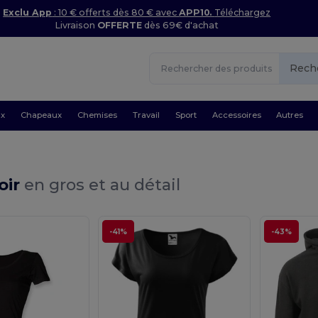
Exclu App
: 10 € offerts dès 80 € avec
APP10.
Téléchargez
Livraison
OFFERTE
dès 69€ d'achat
Rech
ux
Chapeaux
Chemises
Travail
Sport
Accessoires
Autres
oir
en gros et au détail
-41%
-43%