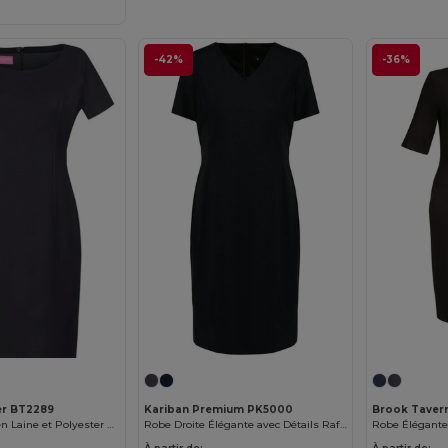
-42%
-36%
er BT2289
Kariban Premium PK5000
Brook Taver
Robe Élégante en Laine et Polyester Résistante
Robe Droite Élégante avec Détails Raffinés