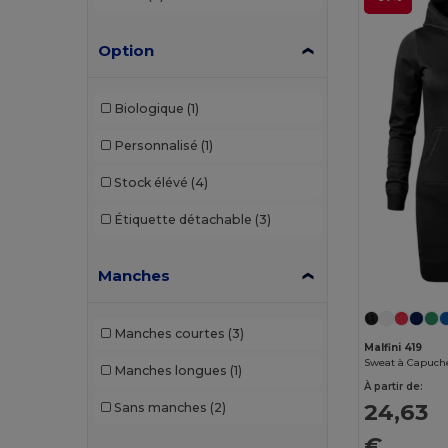
SF Clothing
(3)
Option
SF Women
(1)
Skinnifit
(1)
Biologique
(1)
Spasso
(2)
Personnalisé
(1)
Valento
(2)
Stock élévé
(4)
Étiquette détachable
(3)
Manches
Manches courtes
(3)
Malfini 419
Sweat à Capuche
Manches longues
(1)
À partir de:
24,63
Sans manches
(2)
€