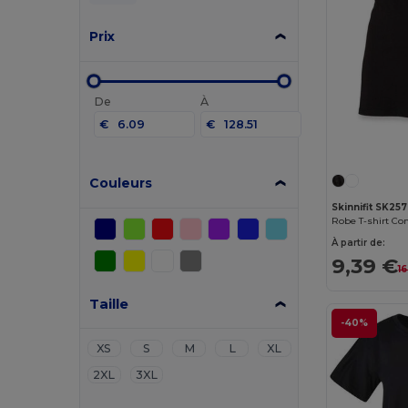
Prix
De
À
€
€
Couleurs
Skinnifit SK257
Robe T-shirt Con
À partir de:
9,39 €
1
Taille
-40%
XS
S
M
L
XL
2XL
3XL