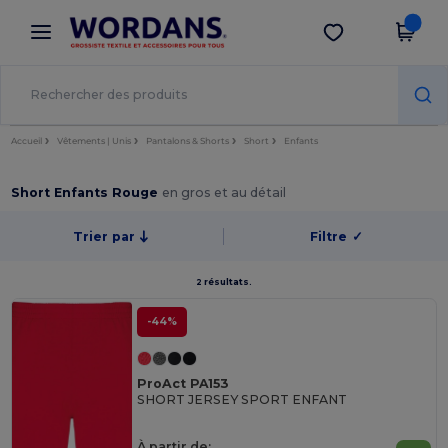
×
Appli Wordans
Obtenir l'appli
Meilleurs prix sur l’app !
Accueil
Vêtements | Unis
Pantalons & Shorts
Short
Enfants
Short Enfants Rouge
en gros et au détail
Trier par
Filtre
✓
2 résultats.
-44%
ProAct PA153
SHORT JERSEY SPORT ENFANT
À partir de: