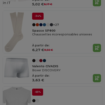
in
IT
5,02 €
8,17 €
-34%
+27
Spasso SP800
Chaussettes écoresponsables unisexes
À partir de:
6,27 €
9,50 €
Valento CIVADIS
Boxer DISCOVERY
À partir de:
3,63 €
-65%