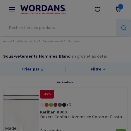
×
Appli Wordans
Obtenir l'appli
Meilleurs prix sur l’app !
Accueil
Vêtements | Unis
Sous-vêtements
Hommes
Sous-vêtements Hommes Blanc
en gros et au détail
Trier par
Filtre
✓
10 résultats.
-39%
+3
Kariban K800
Boxers Confort Homme en Coton et Élasthanne
Made
À partir de: