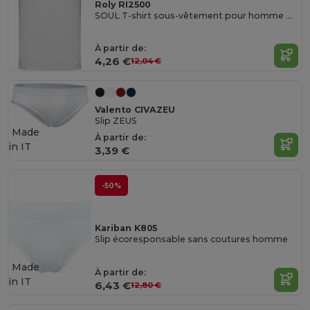
Roly RI2500
SOUL T-shirt sous-vêtement pour homme manches courtes et col rond en côte 1x1
À partir de:
4,26 €
12,04 €
Valento CIVAZEU
Slip ZEUS
Made
À partir de:
in
IT
3,39 €
-50%
Kariban K805
Slip écoresponsable sans coutures homme
Made
À partir de:
in
IT
6,43 €
12,80 €