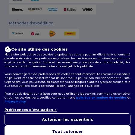
Méthodes d'expédition
Ce site utilise des cookies
Notre site web utilise des cookies propriétaires et tiers pour améliorer la fonctionnalité
globale, mémoriser vos préférences, analyser les performances du site et garantir une
expérience de navigation fluide et personnalisée, y compris du contenu adapté, des
interactions optimisées avec notre site web, et de la publicité.
Suivez-nous
Vous pouvez gérer vos préférences de cookies à tout moment. Les cookies essentiels
ne peuvent pas être désactivés car ils sont requis pour le bon fonctionnement du site.
Cependant, vous pouvez choisir d’accepter ou de bloquer d'autres types de cookies, tels
que ceux utilisés pour la personnalisation, l'analyse et la publicité.
2026. Tous droits réservés
Pour plus de détails sur la façon dont nous utilisons les cookies, comment les contrôler
Conditions Générales
|
Politique de personnalisation
|
Politique de
et sur les cookies tiers, veuillez consulter notre
politique en matière de cookies
et
Confidentialité
|
Politique de Cookies
|
Plan du Site
Privacy Policy
.
👋
Bonjour
Préférences d'évaluation
Si vous avez des questions ou
Bruxelles
|
Anvers
|
Mortsel
|
Malines
|
Lierre
|
Turnhout
|
Geel
|
des préoccupations, vous
Autoriser les essentiels
Herentals
|
Hoogstraten
|
Bruges
pouvez nous contacter à tout
moment. Notre chatbot est là
Tout autoriser
pour vous aider.