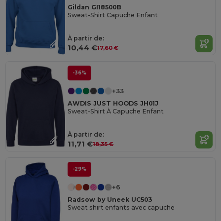
Gildan GI18500B
Sweat-Shirt Capuche Enfant
À partir de:
10,44 €
17,60 €
-36%
+33
AWDIS JUST HOODS JH01J
Sweat-Shirt À Capuche Enfant
À partir de:
11,71 €
18,35 €
-29%
+6
Radsow by Uneek UC503
Sweat shirt enfants avec capuche