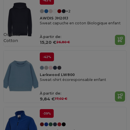
-43%
+2
AWDIS JH201J
Sweat capuche en coton Biologique enfant
Organic
À partir de:
Cotton
15,20 €
26,80 €
-42%
Larkwood LW800
Sweat-shirt écoresponsable enfant
À partir de:
9,84 €
17,02 €
-39%