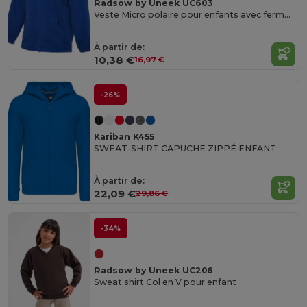
Radsow by Uneek UC603
Veste Micro polaire pour enfants avec fermeture éclair
À partir de:
10,38 €
16,97 €
-26%
Kariban K455
SWEAT-SHIRT CAPUCHE ZIPPÉ ENFANT
À partir de:
22,09 €
29,86 €
-34%
Radsow by Uneek UC206
Sweat shirt Col en V pour enfant