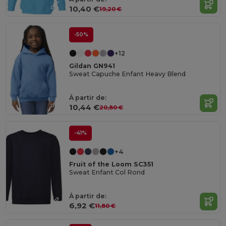
10,40 €
19,20 €
-50%
+12
Gildan GN941
Sweat Capuche Enfant Heavy Blend
À partir de:
10,44 €
20,80 €
-41%
+4
Fruit of the Loom SC351
Sweat Enfant Col Rond
À partir de:
6,92 €
11,80 €