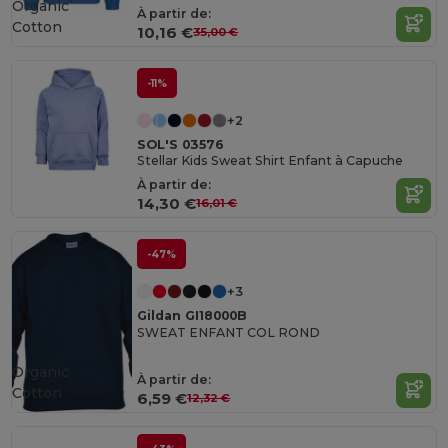
Organic
À partir de:
Cotton
10,16 €
35,00 €
-11%
+2
SOL'S 03576
Stellar Kids Sweat Shirt Enfant à Capuche
À partir de:
14,30 €
16,01 €
-47%
+3
Gildan GI18000B
SWEAT ENFANT COL ROND
Organic
À partir de:
Cotton
6,59 €
12,32 €