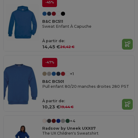
-45%
B&C BC511
Sweat Enfant À Capuche
À partir de:
14,45 €
26,42 €
-47%
+1
B&C BC501
Pull enfant 80/20 manches droites 280 PST
À partir de:
10,23 €
19,44 €
+4
Radsow by Uneek UXX07
The UX Children's Sweatshirt