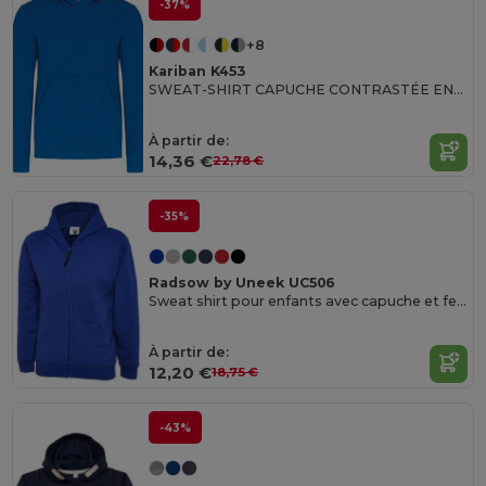
-37%
+8
Kariban K453
SWEAT-SHIRT CAPUCHE CONTRASTÉE ENFANT
À partir de:
14,36 €
22,78 €
-35%
Radsow by Uneek UC506
Sweat shirt pour enfants avec capuche et fermeture éclair
À partir de:
12,20 €
18,75 €
-43%