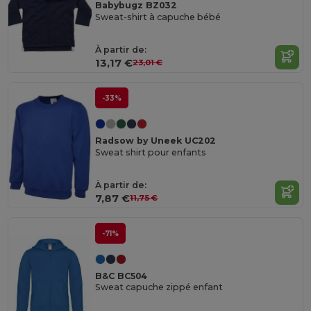
Babybugz BZ032
Sweat-shirt à capuche bébé
À partir de:
13,17 €
23,01 €
-33%
Radsow by Uneek UC202
Sweat shirt pour enfants
À partir de:
7,87 €
11,75 €
-71%
B&C BC504
Sweat capuche zippé enfant