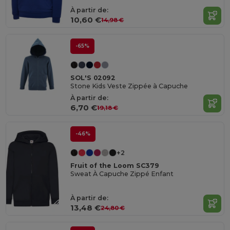
À partir de:
10,60 €
14,98 €
-65%
SOL'S 02092
Stone Kids Veste Zippée à Capuche
À partir de:
6,70 €
19,18 €
-46%
+2
Fruit of the Loom SC379
Sweat À Capuche Zippé Enfant
À partir de:
13,48 €
24,80 €