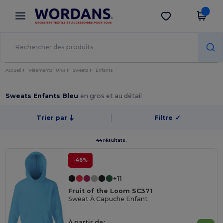
×
Appli Wordans
Obtenir l'appli
Meilleurs prix sur l’app !
Accueil
Vêtements | Unis
Sweats
Enfants
Sweats Enfants Bleu
en gros et au détail
Trier par
Filtre
✓
44 résultats.
-46%
+11
Fruit of the Loom SC371
Sweat À Capuche Enfant
À partir de: