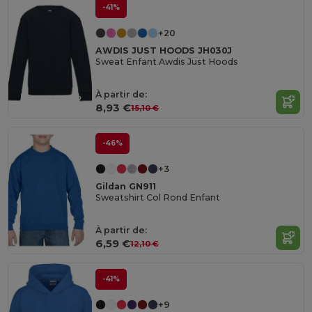
-41%
+20
AWDIS JUST HOODS JH030J
Sweat Enfant Awdis Just Hoods
À partir de:
8,93 €
15,10 €
-46%
+3
Gildan GN911
Sweatshirt Col Rond Enfant
À partir de:
6,59 €
12,10 €
-41%
+9