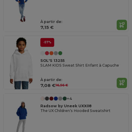
À partir de:
7,15 €
-57%
SOL'S 13255
SLAM KIDS Sweat Shirt Enfant à Capuche
À partir de:
7,08 €
16,56 €
+4
Radsow by Uneek UXX08
The UX Children’s Hooded Sweatshirt